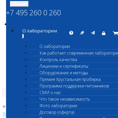
Навигация
+7 495 260 0 260
Энциклопедия Шанс Био
Карта сайта
vetlab@vetlab.ru
О лаборатории
О лаборатории
Как работает современная лаборатор
ШАНС БИО
Контроль качества
Независимая ветеринарная лаборатория
Лицензии и сертификаты
Оборудование и методы
Премия Хрустальная пробирка
Программа поддержки питомников
СМИ о нас
Что такое независимость
Единая круглосуточная справочная
+7 495 260 0 260
Фото лаборатории
Договор (оферта)
Заказать звонок с сайта