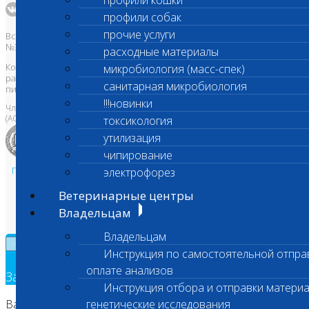
профили кошки
профили собак
прочие услуги
Все права защищены и охраняются законом. Товарный знак
№395740 от 2008 г. ООО "ШАНС БИО"
расходные материалы
Копирование, тиражирование, а также использование материалов,
микробиология (масс-спек)
размещенных на сайте
www.vetlab.ru
возможно только с
санитарная микробиология
письменного разрешения Правообладателя
!!!новинки
Член Национальной ветеринарной палаты
(АСРО НВП)
токсикология
утилизация
чипирование
Политика в области персональных данных и конфиденциальности
электрофорез
Пользовательское соглашение
Ветеринарные центры
Техническая поддержка
Владельцам
Владельцам
×
Инструкция по самостоятельной отпра
оплате анализов
Заявка на обратный звонок
Инструкция отбора и отправки материа
Ваш номер телефона
генетические исследования