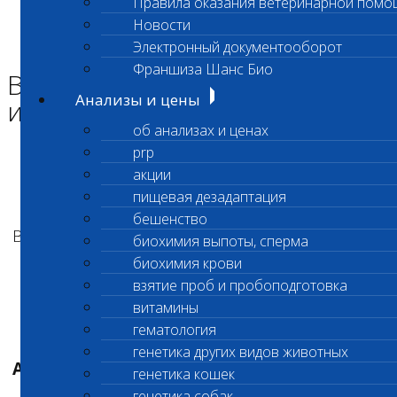
Правила оказания ветеринарной помо
Главная страница
Новости
Новости
Электронный документооборот
Возобновление проведения исследований
Франшиза Шанс Био
Возобновление проведения
Анализы и цены
исследований
об анализах и ценах
prp
Уважаемые клиенты!
акции
пищевая дезадаптация
бешенство
Все исследования на гормоны выполняются в
биохимия выпоты, сперма
стандартном режиме
биохимия крови
взятие проб и пробоподготовка
витамины
гематология
С уважением,
генетика других видов животных
Администрация лаборатории «Шанс Био»
генетика кошек
генетика собак