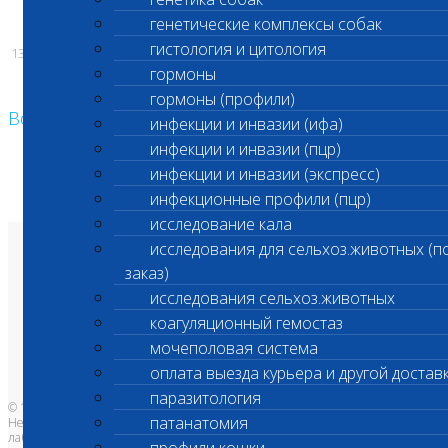
генетические комплексы собак
гистология и цитология
13.06.2024
гормоны
гормоны (профили)
Возврат к списку
инфекции и инвазии (ифа)
инфекции и инвазии (пцр)
инфекции и инвазии (экспресс)
инфекционные профили (пцр)
исследование кала
исследования для сельхоз.животных (п
О лаборатории
заказ)
Анализы и цены
Ветеринарные центры
исследования сельхоз.животных
Владельцам
Врачам и клиникам
коагуляционный гемостаз
Бланки лаборатории
Банк донорской крови
мочеполовая система
Адреса лабораторий
оплата выезда курьера и другой достав
паразитология
© 1996-2026
патанатомия
Независимая ветеринарная
лаборатория Шанс Био