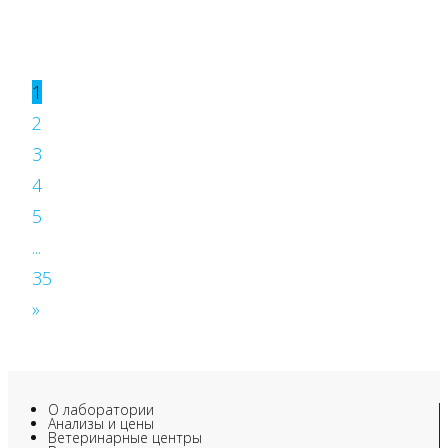
1
2
3
4
5
...
35
»
О лаборатории
Анализы и цены
Ветеринарные центры