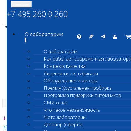
Навигация
+7 495 260 0 260
Энциклопедия Шанс Био
Карта сайта
vetlab@vetlab.ru
О лаборатории
О лаборатории
Как работает современная лаборатор
ШАНС БИО
Контроль качества
Независимая ветеринарная лаборатория
Лицензии и сертификаты
Оборудование и методы
Премия Хрустальная пробирка
Программа поддержки питомников
СМИ о нас
Что такое независимость
Единая круглосуточная справочная
+7 495 260 0 260
Фото лаборатории
Договор (оферта)
Заказать звонок с сайта