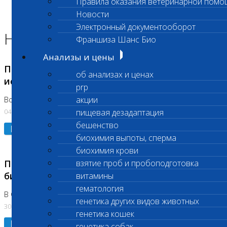
Правила оказания ветеринарной помо
Главная страница
Новости
Новости
Электронный документооборот
Новости лаборатории
Франшиза Шанс Био
Анализы и цены
Приостановка срочных биохимических
об анализах и ценах
исследований
prp
акции
Во Владыкино
04.08.2026
пищевая дезадаптация
бешенство
Подробнее
биохимия выпоты, сперма
биохимия крови
Приостановлено выполнение срочных
взятие проб и пробоподготовка
биохимических исследований
витамины
гематология
В Сколково. Код (123,309,310)
генетика других видов животных
30.07.2026
генетика кошек
Подробнее
генетика собак