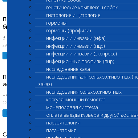
генетические комплексы собак
гистология и цитология
Приостановлено выполнение срочных
гормоны
биохимических исследований
гормоны (профили)
В Бутово 29.07.26
инфекции и инвазии (ифа)
29.07.2026
инфекции и инвазии (пцр)
инфекции и инвазии (экспресс)
Подробнее
инфекционные профили (пцр)
исследование кала
Приостановлено выполнение биохимических
исследования для сельхоз.животных (п
исследований
заказ)
исследования сельхоз.животных
На Нагорной. Код ( 123,310,309)
коагуляционный гемостаз
22.07.2026
мочеполовая система
Подробнее
оплата выезда курьера и другой достав
паразитология
патанатомия
Санитарные дни