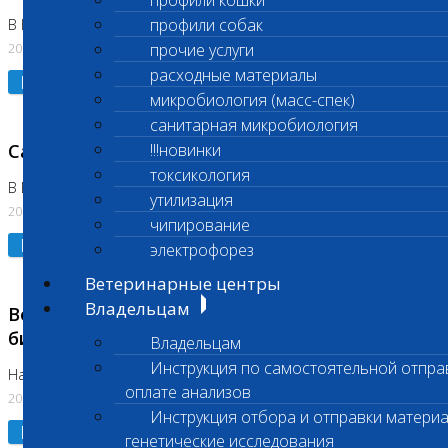
профили кошки
профили собак
В Коломне 24.07.2026 и 28.07.2026
20.07.2026
прочие услуги
расходные материалы
Подробнее
микробиология (масс-спек)
санитарная микробиология
Санитарный день
!!!новинки
токсикология
В Бутово 21.07.2026
утилизация
20.07.2026
чипирование
Подробнее
электрофорез
Ветеринарные центры
Владельцам
Возобновлено выполнение срочных
биохимических исследований
Владельцам
Инструкция по самостоятельной отпра
На Нагорной
оплате анализов
20.07.2026
Инструкция отбора и отправки материа
Подробнее
генетические исследования