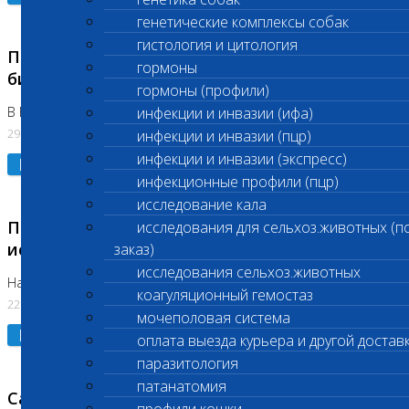
генетические комплексы собак
гистология и цитология
Приостановлено выполнение срочных
гормоны
биохимических исследований
гормоны (профили)
В Бутово 29.07.26
инфекции и инвазии (ифа)
29.07.2026
инфекции и инвазии (пцр)
инфекции и инвазии (экспресс)
Подробнее
инфекционные профили (пцр)
исследование кала
Приостановлено выполнение биохимических
исследования для сельхоз.животных (п
исследований
заказ)
исследования сельхоз.животных
На Нагорной. Код ( 123,310,309)
коагуляционный гемостаз
22.07.2026
мочеполовая система
Подробнее
оплата выезда курьера и другой достав
паразитология
патанатомия
Санитарные дни