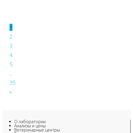
1
2
3
4
5
...
35
»
О лаборатории
Анализы и цены
Ветеринарные центры