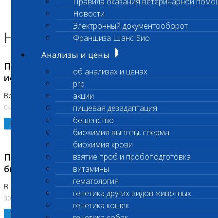
Правила оказания ветеринарной помо
Главная страница
Новости
Новости
Электронный документооборот
Новости лаборатории
Франшиза Шанс Био
Анализы и цены
Приостановка срочных биохимических
об анализах и ценах
исследований
prp
акции
Во Владыкино
04.08.2026
пищевая дезадаптация
бешенство
Подробнее
биохимия выпоты, сперма
биохимия крови
Приостановлено выполнение срочных
взятие проб и пробоподготовка
биохимических исследований
витамины
гематология
В Сколково. Код (123,309,310)
генетика других видов животных
30.07.2026
генетика кошек
Подробнее
генетика собак