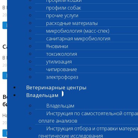
профили кошки
профили собак
В Коломне 24.07.2026 и 28.07.2026
20.07.2026
прочие услуги
расходные материалы
Подробнее
микробиология (масс-спек)
санитарная микробиология
Санитарный день
!!!новинки
токсикология
В Бутово 21.07.2026
утилизация
20.07.2026
чипирование
Подробнее
электрофорез
Ветеринарные центры
Владельцам
Возобновлено выполнение срочных
биохимических исследований
Владельцам
Инструкция по самостоятельной отпра
На Нагорной
оплате анализов
20.07.2026
Инструкция отбора и отправки материа
Подробнее
генетические исследования