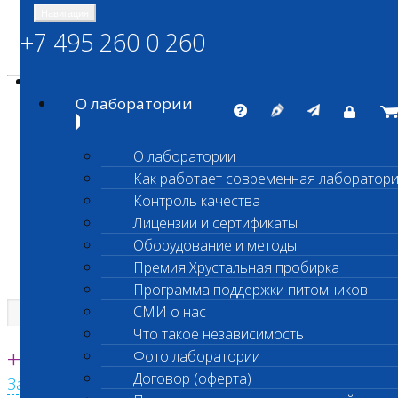
Навигация
+7 495 260 0 260
Энциклопедия Шанс Био
Карта сайта
vetlab@vetlab.ru
О лаборатории
О лаборатории
Как работает современная лаборатор
ШАНС БИО
Контроль качества
Независимая ветеринарная лаборатория
Лицензии и сертификаты
Оборудование и методы
Премия Хрустальная пробирка
Программа поддержки питомников
СМИ о нас
Что такое независимость
Единая круглосуточная справочная
+7 495 260 0 260
Фото лаборатории
Договор (оферта)
Заказать звонок с сайта