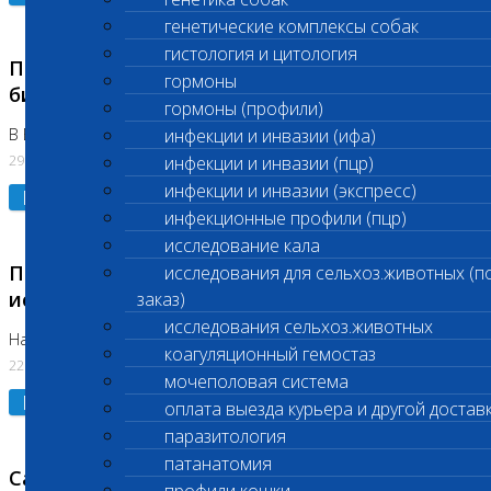
генетические комплексы собак
гистология и цитология
Приостановлено выполнение срочных
гормоны
биохимических исследований
гормоны (профили)
В Бутово 29.07.26
инфекции и инвазии (ифа)
29.07.2026
инфекции и инвазии (пцр)
инфекции и инвазии (экспресс)
Подробнее
инфекционные профили (пцр)
исследование кала
Приостановлено выполнение биохимических
исследования для сельхоз.животных (п
исследований
заказ)
исследования сельхоз.животных
На Нагорной. Код ( 123,310,309)
коагуляционный гемостаз
22.07.2026
мочеполовая система
Подробнее
оплата выезда курьера и другой достав
паразитология
патанатомия
Санитарные дни