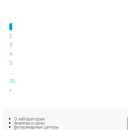
1
2
3
4
5
...
35
»
О лаборатории
Анализы и цены
Ветеринарные центры