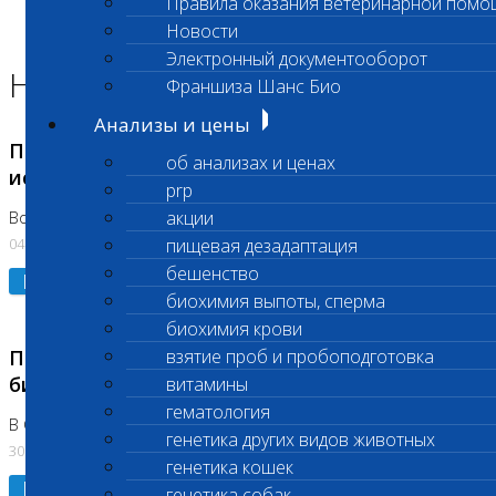
Правила оказания ветеринарной помо
Главная страница
Новости
Новости
Электронный документооборот
Новости лаборатории
Франшиза Шанс Био
Анализы и цены
Приостановка срочных биохимических
об анализах и ценах
исследований
prp
акции
Во Владыкино
04.08.2026
пищевая дезадаптация
бешенство
Подробнее
биохимия выпоты, сперма
биохимия крови
Приостановлено выполнение срочных
взятие проб и пробоподготовка
биохимических исследований
витамины
гематология
В Сколково. Код (123,309,310)
генетика других видов животных
30.07.2026
генетика кошек
Подробнее
генетика собак