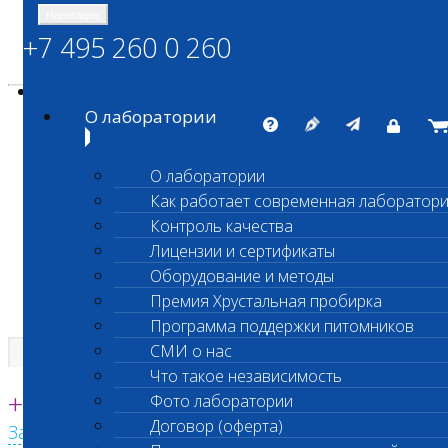
Навигация
+7 495 260 0 260
Энциклопедия Шанс Био
Карта сайта
vetlab@vetlab.ru
О лаборатории
О лаборатории
Как работает современная лаборатор
ШАНС БИО
Контроль качества
Независимая ветеринарная лаборатория
Лицензии и сертификаты
Оборудование и методы
Премия Хрустальная пробирка
Программа поддержки питомников
СМИ о нас
Что такое независимость
Единая круглосуточная справочная
+7 495 260 0 260
Фото лаборатории
Договор (оферта)
Заказать звонок с сайта