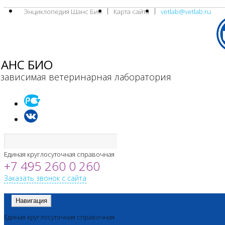
Энциклопедия Шанс Био
Карта сайта
vetlab@vetlab.ru
АНС БИО
зависимая ветеринарная лаборатория
Единая круглосуточная справочная
+7 495 260 0 260
Заказать звонок с сайта
Навигация
Единая круглосуточная справочная