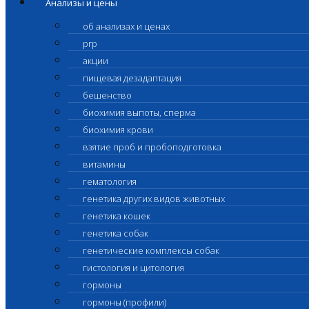
Анализы и цены
об анализах и ценах
prp
акции
пищевая дезадаптация
бешенство
биохимия выпоты, сперма
биохимия крови
взятие проб и пробоподготовка
витамины
гематология
генетика других видов животных
генетика кошек
генетика собак
генетические комплексы собак
гистология и цитология
гормоны
гормоны (профили)