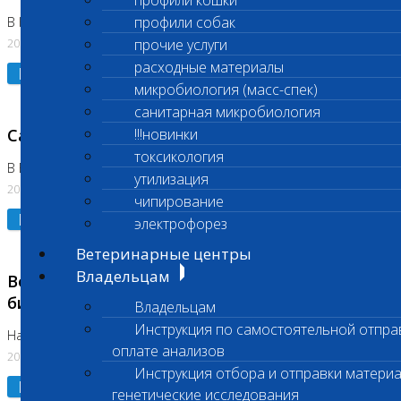
профили кошки
профили собак
В Коломне 24.07.2026 и 28.07.2026
20.07.2026
прочие услуги
расходные материалы
Подробнее
микробиология (масс-спек)
санитарная микробиология
Санитарный день
!!!новинки
токсикология
В Бутово 21.07.2026
утилизация
20.07.2026
чипирование
Подробнее
электрофорез
Ветеринарные центры
Владельцам
Возобновлено выполнение срочных
биохимических исследований
Владельцам
Инструкция по самостоятельной отпра
На Нагорной
оплате анализов
20.07.2026
Инструкция отбора и отправки материа
Подробнее
генетические исследования