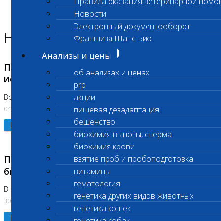
Правила оказания ветеринарной помо
Главная страница
Новости
Новости
Электронный документооборот
Новости лаборатории
Франшиза Шанс Био
Анализы и цены
Приостановка срочных биохимических
об анализах и ценах
исследований
prp
акции
Во Владыкино
04.08.2026
пищевая дезадаптация
бешенство
Подробнее
биохимия выпоты, сперма
биохимия крови
Приостановлено выполнение срочных
взятие проб и пробоподготовка
биохимических исследований
витамины
гематология
В Сколково. Код (123,309,310)
генетика других видов животных
30.07.2026
генетика кошек
Подробнее
генетика собак