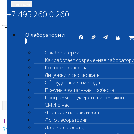
Навигация
+7 495 260 0 260
Энциклопедия Шанс Био
Карта сайта
vetlab@vetlab.ru
О лаборатории
О лаборатории
Как работает современная лаборатор
ШАНС БИО
Контроль качества
Независимая ветеринарная лаборатория
Лицензии и сертификаты
Оборудование и методы
Премия Хрустальная пробирка
Программа поддержки питомников
СМИ о нас
Что такое независимость
Единая круглосуточная справочная
+7 495 260 0 260
Фото лаборатории
Договор (оферта)
Заказать звонок с сайта