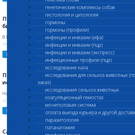
генетические комплексы собак
гистология и цитология
Приостановлено выполнение срочных
гормоны
биохимических исследований
гормоны (профили)
В Бутово 29.07.26
инфекции и инвазии (ифа)
29.07.2026
инфекции и инвазии (пцр)
инфекции и инвазии (экспресс)
Подробнее
инфекционные профили (пцр)
исследование кала
Приостановлено выполнение биохимических
исследования для сельхоз.животных (п
исследований
заказ)
исследования сельхоз.животных
На Нагорной. Код ( 123,310,309)
коагуляционный гемостаз
22.07.2026
мочеполовая система
Подробнее
оплата выезда курьера и другой достав
паразитология
патанатомия
Санитарные дни