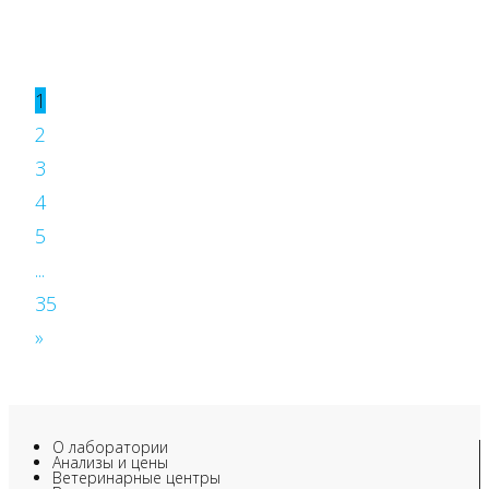
1
2
3
4
5
...
35
»
О лаборатории
Анализы и цены
Ветеринарные центры