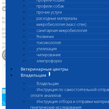
профили кошки
лаборатория Шанс Био
профили собак
прочие услуги
расходные материалы
Все права защищены и охраняются законом. Товарный знак
№395740 от 2008 г. ООО "ШАНС БИО"
микробиология (масс-спек)
Копирование, тиражирование, а также использование материалов,
санитарная микробиология
размещенных на сайте
www.vetlab.ru
возможно только с
!!!новинки
письменного разрешения Правообладателя
токсикология
Член Национальной ветеринарной палаты
(АСРО НВП)
утилизация
чипирование
электрофорез
Политика в области персональных данных и конфиденциальности
Ветеринарные центры
Пользовательское соглашение
Владельцам
Техническая поддержка
Владельцам
Инструкция по самостоятельной отпра
×
оплате анализов
Инструкция отбора и отправки материа
Заявка на обратный звонок
генетические исследования