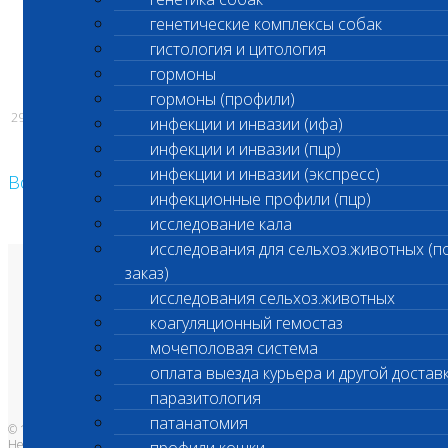
генетические комплексы собак
С уважением,
гистология и цитология
Администрация ООО «Шанс Био»
гормоны
гормоны (профили)
29.05.2026
инфекции и инвазии (ифа)
инфекции и инвазии (пцр)
инфекции и инвазии (экспресс)
Возврат к списку
инфекционные профили (пцр)
исследование кала
исследования для сельхоз.животных (п
заказ)
О лаборатории
Анализы и цены
исследования сельхоз.животных
Ветеринарные центры
коагуляционный гемостаз
Владельцам
Врачам и клиникам
мочеполовая система
Бланки лаборатории
Банк донорской крови
оплата выезда курьера и другой достав
Адреса лабораторий
паразитология
патанатомия
© 1996-2026
Независимая ветеринарная