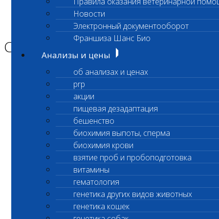
Правила оказания ветеринарной помо
Главная страница
Новости
Новости
Электронный документооборот
Санитарный день
Франшиза Шанс Био
Санитарный день
Анализы и цены
об анализах и ценах
Уважаемые Клиенты Лаборатории!
prp
акции
пищевая дезадаптация
САНИТАРНЫЙ ДЕНЬ
бешенство
биохимия выпоты, сперма
в экспресс- лаборатории Коломна 01.06.2026
биохимия крови
По адресу г. Коломна ул. Добролюбова 17а
взятие проб и пробоподготовка
витамины
2 июня 2026г лаборатория работает
гематология
с 09:00 в стандартном режиме
генетика других видов животных
генетика кошек
генетика собак