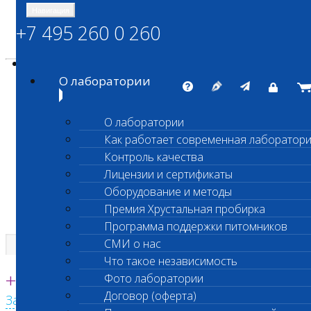
Навигация
+7 495 260 0 260
Энциклопедия Шанс Био
Карта сайта
vetlab@vetlab.ru
О лаборатории
О лаборатории
Как работает современная лаборатор
ШАНС БИО
Контроль качества
Независимая ветеринарная лаборатория
Лицензии и сертификаты
Оборудование и методы
Премия Хрустальная пробирка
Программа поддержки питомников
СМИ о нас
Что такое независимость
Единая круглосуточная справочная
+7 495 260 0 260
Фото лаборатории
Договор (оферта)
Заказать звонок с сайта