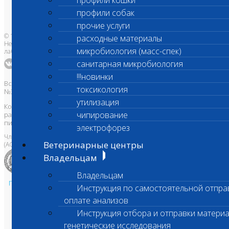
профили кошки
Банк донорской крови
Адреса лабораторий
профили собак
прочие услуги
© 1996-2026
расходные материалы
Независимая ветеринарная
микробиология (масс-спек)
лаборатория Шанс Био
санитарная микробиология
!!!новинки
Все права защищены и охраняются законом. Товарный знак
токсикология
№395740 от 2008 г. ООО "ШАНС БИО"
утилизация
Копирование, тиражирование, а также использование материалов,
чипирование
размещенных на сайте
www.vetlab.ru
возможно только с
письменного разрешения Правообладателя
электрофорез
Член Национальной ветеринарной палаты
Ветеринарные центры
(АСРО НВП)
Владельцам
Владельцам
Политика в области персональных данных и конфиденциальности
Инструкция по самостоятельной отпра
Пользовательское соглашение
оплате анализов
Техническая поддержка
Инструкция отбора и отправки материа
генетические исследования