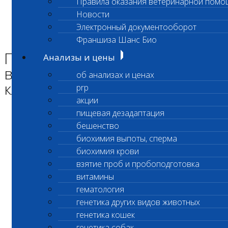
Правила оказания ветеринарной помо
Главная страница
Новости
Новости
Электронный документооборот
Приостановлено выполнение срочных клинических
исследований
Франшиза Шанс Био
Приостановлено
Анализы и цены
выполнение срочных
об анализах и ценах
клинических исследований
prp
акции
пищевая дезадаптация
Уважаемые клиенты Лаборатории
бешенство
биохимия выпоты, сперма
биохимия крови
В офисе Владыкино
взятие проб и пробоподготовка
витамины
По адресу ул. Гостиничная 10 корпус 5
гематология
генетика других видов животных
ПРИОСТАНОВЛЕНО ВЫПОЛНЕНИЕ
генетика кошек
Срочных клинических исследования
генетика собак