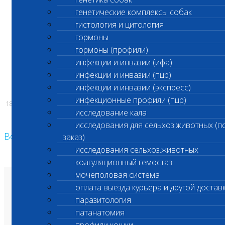
генетические комплексы собак
Код 201,207,230,231
гистология и цитология
гормоны
гормоны (профили)
С уважением,
инфекции и инвазии (ифа)
инфекции и инвазии (пцр)
Администрация ООО «Шанс Био»
инфекции и инвазии (экспресс)
инфекционные профили (пцр)
18.05.2026
исследование кала
исследования для сельхоз.животных (п
Возврат к списку
заказ)
исследования сельхоз.животных
коагуляционный гемостаз
мочеполовая система
О лаборатории
оплата выезда курьера и другой достав
Анализы и цены
паразитология
Ветеринарные центры
Владельцам
патанатомия
Врачам и клиникам
Бланки лаборатории