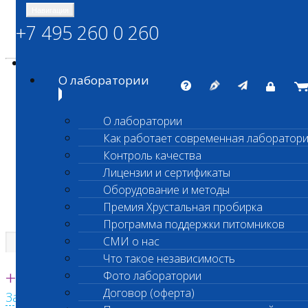
Навигация
+7 495 260 0 260
Энциклопедия Шанс Био
Карта сайта
vetlab@vetlab.ru
О лаборатории
О лаборатории
Как работает современная лаборатор
ШАНС БИО
Контроль качества
Независимая ветеринарная лаборатория
Лицензии и сертификаты
Оборудование и методы
Премия Хрустальная пробирка
Программа поддержки питомников
СМИ о нас
Что такое независимость
Единая круглосуточная справочная
+7 495 260 0 260
Фото лаборатории
Договор (оферта)
Заказать звонок с сайта