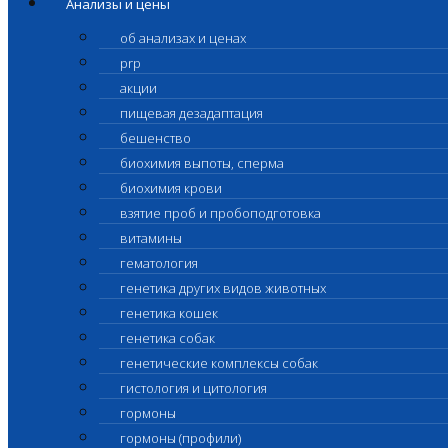
Анализы и цены
об анализах и ценах
prp
акции
пищевая дезадаптация
бешенство
биохимия выпоты, сперма
биохимия крови
взятие проб и пробоподготовка
витамины
гематология
генетика других видов животных
генетика кошек
генетика собак
генетические комплексы собак
гистология и цитология
гормоны
гормоны (профили)