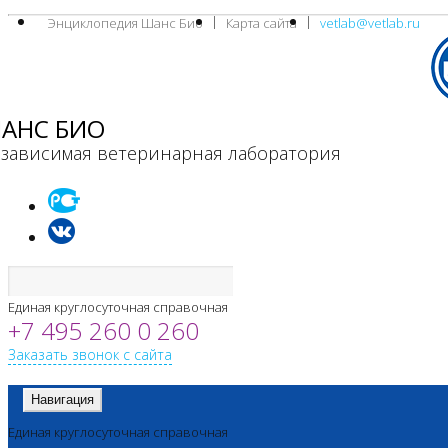
Энциклопедия Шанс Био
Карта сайта
vetlab@vetlab.ru
АНС БИО
зависимая ветеринарная лаборатория
Единая круглосуточная справочная
+7 495 260 0 260
Заказать звонок с сайта
Навигация
Единая круглосуточная справочная