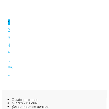
1
2
3
4
5
...
35
»
О лаборатории
Анализы и цены
Ветеринарные центры