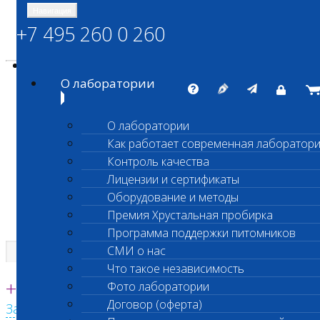
Навигация
+7 495 260 0 260
Энциклопедия Шанс Био
Карта сайта
vetlab@vetlab.ru
О лаборатории
О лаборатории
Как работает современная лаборатор
ШАНС БИО
Контроль качества
Независимая ветеринарная лаборатория
Лицензии и сертификаты
Оборудование и методы
Премия Хрустальная пробирка
Программа поддержки питомников
СМИ о нас
Что такое независимость
Единая круглосуточная справочная
+7 495 260 0 260
Фото лаборатории
Договор (оферта)
Заказать звонок с сайта