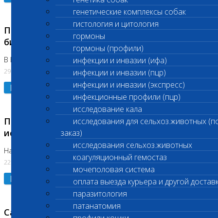
генетические комплексы собак
гистология и цитология
Приостановлено выполнение срочных
гормоны
биохимических исследований
гормоны (профили)
В Бутово 29.07.26
инфекции и инвазии (ифа)
29.07.2026
инфекции и инвазии (пцр)
инфекции и инвазии (экспресс)
Подробнее
инфекционные профили (пцр)
исследование кала
Приостановлено выполнение биохимических
исследования для сельхоз.животных (п
исследований
заказ)
исследования сельхоз.животных
На Нагорной. Код ( 123,310,309)
коагуляционный гемостаз
22.07.2026
мочеполовая система
Подробнее
оплата выезда курьера и другой достав
паразитология
патанатомия
Санитарные дни