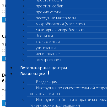
профили кошки
профили собак
В Коломне 24.07.2026 и 28.07.2026
20.07.2026
прочие услуги
расходные материалы
Подробнее
микробиология (масс-спек)
санитарная микробиология
Санитарный день
!!!новинки
токсикология
В Бутово 21.07.2026
утилизация
20.07.2026
чипирование
Подробнее
электрофорез
Ветеринарные центры
Владельцам
Возобновлено выполнение срочных
биохимических исследований
Владельцам
Инструкция по самостоятельной отпра
На Нагорной
оплате анализов
20.07.2026
Инструкция отбора и отправки материа
Подробнее
генетические исследования