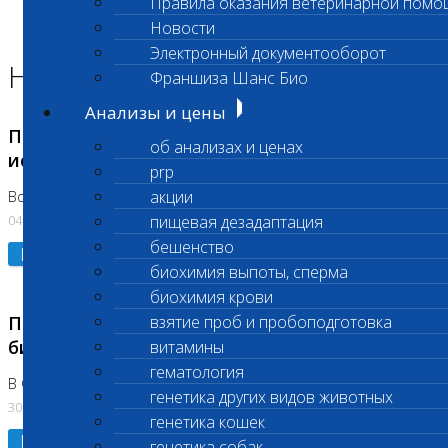
Правила оказания ветеринарной помо
Главная страница
Новости
Новости
Электронный документооборот
Новости лаборатории
Франшиза Шанс Био
Анализы и цены
Приостановка срочных биохимических
об анализах и ценах
исследований
prp
акции
Во Владыкино
04.08.2026
пищевая дезадаптация
бешенство
Подробнее
биохимия выпоты, сперма
биохимия крови
Приостановлено выполнение срочных
взятие проб и пробоподготовка
биохимических исследований
витамины
гематология
В Сколково. Код (123,309,310)
генетика других видов животных
30.07.2026
генетика кошек
Подробнее
генетика собак