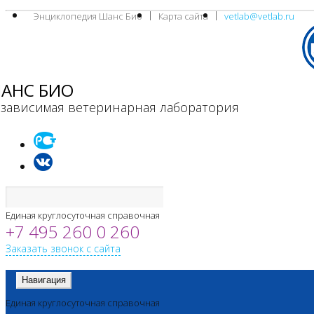
Энциклопедия Шанс Био
Карта сайта
vetlab@vetlab.ru
АНС БИО
зависимая ветеринарная лаборатория
Единая круглосуточная справочная
+7 495 260 0 260
Заказать звонок с сайта
Навигация
Единая круглосуточная справочная