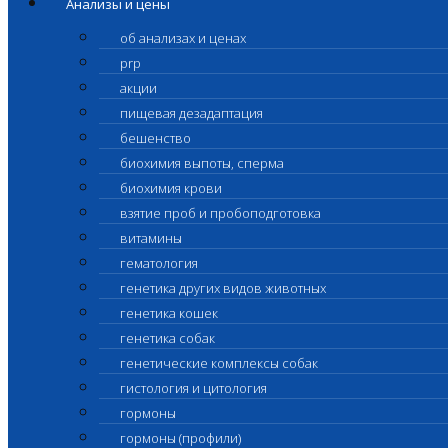
Анализы и цены
об анализах и ценах
prp
акции
пищевая дезадаптация
бешенство
биохимия выпоты, сперма
биохимия крови
взятие проб и пробоподготовка
витамины
гематология
генетика других видов животных
генетика кошек
генетика собак
генетические комплексы собак
гистология и цитология
гормоны
гормоны (профили)