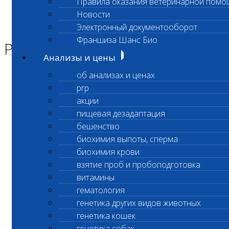
Правила оказания ветеринарной помо
Главная страница
Новости
Новости
Электронный документооборот
Режим работы лаборатории
Франшиза Шанс Био
Режим работы лаборатории
Анализы и цены
об анализах и ценах
Уважаемые клиенты!
prp
акции
пищевая дезадаптация
Санитарны
е
д
ни
лаборатории
Вешняки
бешенство
биохимия выпоты, сперма
(ул. Вешняковская, д.12Ж)
биохимия крови
6,14
и 22 февраля
взятие проб и пробоподготовка
витамины
гематология
генетика других видов животных
С уважением,
генетика кошек
Администрация ООО «Шанс Био»
генетика собак