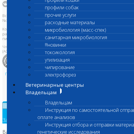
профили кошки
профили собак
прочие услуги
Все права защищены и охраняются законом. Товарный знак
№395740 от 2008 г. ООО "ШАНС БИО"
расходные материалы
Копирование, тиражирование, а также использование материалов,
микробиология (масс-спек)
размещенных на сайте
www.vetlab.ru
возможно только с
санитарная микробиология
письменного разрешения Правообладателя
!!!новинки
Член Национальной ветеринарной палаты
(АСРО НВП)
токсикология
утилизация
чипирование
Политика в области персональных данных и конфиденциальности
электрофорез
Пользовательское соглашение
Ветеринарные центры
Техническая поддержка
Владельцам
Владельцам
×
Инструкция по самостоятельной отпра
оплате анализов
Заявка на обратный звонок
Инструкция отбора и отправки материа
Ваш номер телефона
генетические исследования