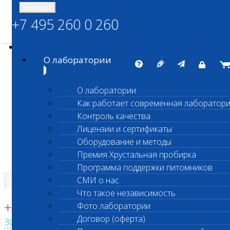
Навигация
+7 495 260 0 260
Энциклопедия Шанс Био
Карта сайта
vetlab@vetlab.ru
О лаборатории
О лаборатории
Как работает современная лаборатор
ШАНС БИО
Контроль качества
Независимая ветеринарная лаборатория
Лицензии и сертификаты
Оборудование и методы
Премия Хрустальная пробирка
Программа поддержки питомников
СМИ о нас
Что такое независимость
Единая круглосуточная справочная
+7 495 260 0 260
Фото лаборатории
Договор (оферта)
Заказать звонок с сайта