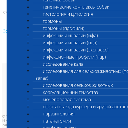
генетические комплексы собак
07.02.2024
гистология и цитология
гормоны
гормоны (профили)
Возврат к списку
инфекции и инвазии (ифа)
инфекции и инвазии (пцр)
инфекции и инвазии (экспресс)
инфекционные профили (пцр)
исследование кала
исследования для сельхоз.животных (п
О лаборатории
заказ)
Анализы и цены
Ветеринарные центры
исследования сельхоз.животных
Владельцам
Врачам и клиникам
коагуляционный гемостаз
Бланки лаборатории
Банк донорской крови
мочеполовая система
Адреса лабораторий
оплата выезда курьера и другой достав
паразитология
© 1996-2026
патанатомия
Независимая ветеринарная
лаборатория Шанс Био