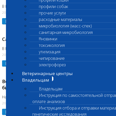
профили кошки
профили собак
В Коломне 24.07.2026 и 28.07.2026
20.07.2026
прочие услуги
расходные материалы
Подробнее
микробиология (масс-спек)
санитарная микробиология
Санитарный день
!!!новинки
токсикология
В Бутово 21.07.2026
утилизация
20.07.2026
чипирование
Подробнее
электрофорез
Ветеринарные центры
Владельцам
Возобновлено выполнение срочных
биохимических исследований
Владельцам
Инструкция по самостоятельной отпра
На Нагорной
оплате анализов
20.07.2026
Инструкция отбора и отправки материа
Подробнее
генетические исследования