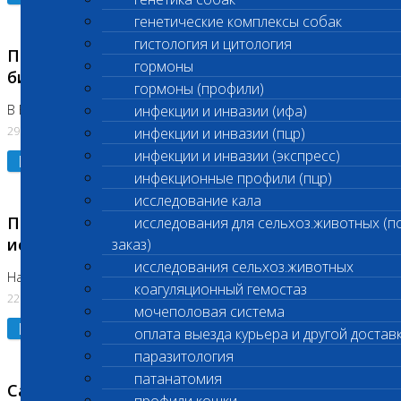
генетические комплексы собак
гистология и цитология
Приостановлено выполнение срочных
гормоны
биохимических исследований
гормоны (профили)
В Бутово 29.07.26
инфекции и инвазии (ифа)
29.07.2026
инфекции и инвазии (пцр)
инфекции и инвазии (экспресс)
Подробнее
инфекционные профили (пцр)
исследование кала
Приостановлено выполнение биохимических
исследования для сельхоз.животных (п
исследований
заказ)
исследования сельхоз.животных
На Нагорной. Код ( 123,310,309)
коагуляционный гемостаз
22.07.2026
мочеполовая система
Подробнее
оплата выезда курьера и другой достав
паразитология
патанатомия
Санитарные дни