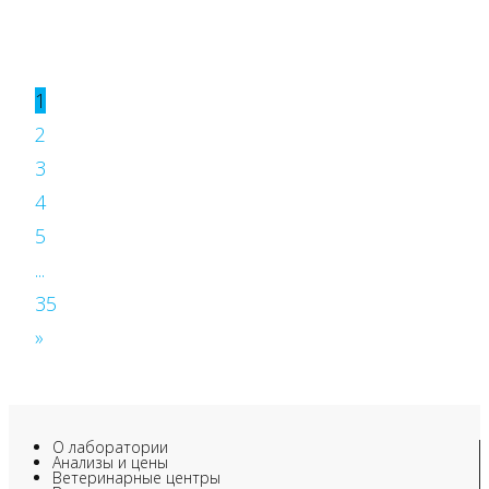
1
2
3
4
5
...
35
»
О лаборатории
Анализы и цены
Ветеринарные центры