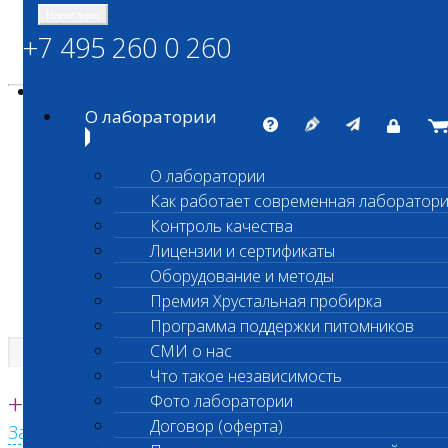
Навигация
+7 495 260 0 260
Энциклопедия Шанс Био
Карта сайта
vetlab@vetlab.ru
О лаборатории
О лаборатории
Как работает современная лаборатор
ШАНС БИО
Контроль качества
Независимая ветеринарная лаборатория
Лицензии и сертификаты
Оборудование и методы
Премия Хрустальная пробирка
Программа поддержки питомников
СМИ о нас
Что такое независимость
Единая круглосуточная справочная
+7 495 260 0 260
Фото лаборатории
Договор (оферта)
Заказать звонок с сайта