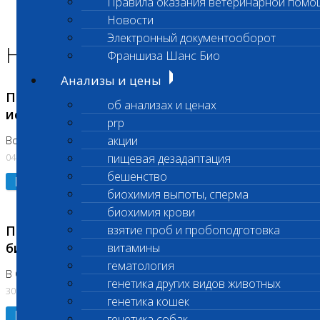
Правила оказания ветеринарной помо
Главная страница
Новости
Новости
Электронный документооборот
Новости лаборатории
Франшиза Шанс Био
Анализы и цены
Приостановка срочных биохимических
об анализах и ценах
исследований
prp
акции
Во Владыкино
04.08.2026
пищевая дезадаптация
бешенство
Подробнее
биохимия выпоты, сперма
биохимия крови
Приостановлено выполнение срочных
взятие проб и пробоподготовка
биохимических исследований
витамины
гематология
В Сколково. Код (123,309,310)
генетика других видов животных
30.07.2026
генетика кошек
Подробнее
генетика собак