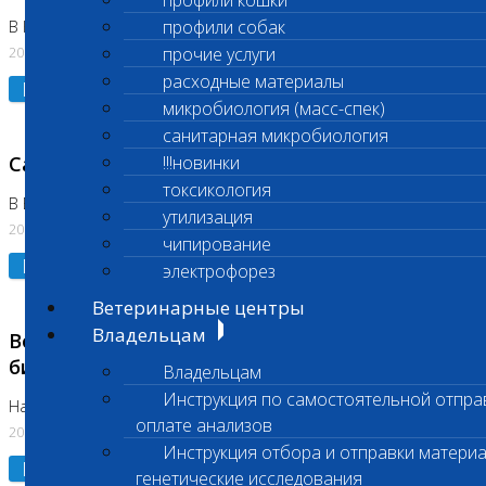
профили кошки
профили собак
В Коломне 24.07.2026 и 28.07.2026
20.07.2026
прочие услуги
расходные материалы
Подробнее
микробиология (масс-спек)
санитарная микробиология
Санитарный день
!!!новинки
токсикология
В Бутово 21.07.2026
утилизация
20.07.2026
чипирование
Подробнее
электрофорез
Ветеринарные центры
Владельцам
Возобновлено выполнение срочных
биохимических исследований
Владельцам
Инструкция по самостоятельной отпра
На Нагорной
оплате анализов
20.07.2026
Инструкция отбора и отправки материа
Подробнее
генетические исследования