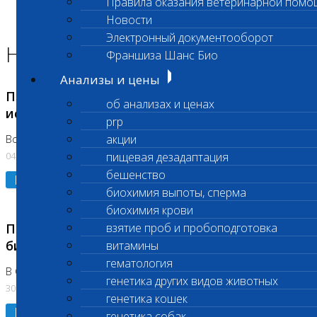
Правила оказания ветеринарной помо
Главная страница
Новости
Новости
Электронный документооборот
Новости лаборатории
Франшиза Шанс Био
Анализы и цены
Приостановка срочных биохимических
об анализах и ценах
исследований
prp
акции
Во Владыкино
04.08.2026
пищевая дезадаптация
бешенство
Подробнее
биохимия выпоты, сперма
биохимия крови
Приостановлено выполнение срочных
взятие проб и пробоподготовка
биохимических исследований
витамины
гематология
В Сколково. Код (123,309,310)
генетика других видов животных
30.07.2026
генетика кошек
Подробнее
генетика собак