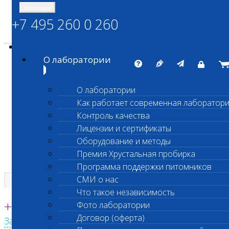
Навигация
+7 495 260 0 260
Энциклопедия Шанс Био
Карта сайта
vetlab@vetlab.ru
О лаборатории
О лаборатории
Как работает современная лаборатор
ШАНС БИО
Контроль качества
Независимая ветеринарная лаборатория
Лицензии и сертификаты
Оборудование и методы
Премия Хрустальная пробирка
Программа поддержки питомников
СМИ о нас
Что такое независимость
Единая круглосуточная справочная
+7 495 260 0 260
Фото лаборатории
Договор (оферта)
Заказать звонок с сайта