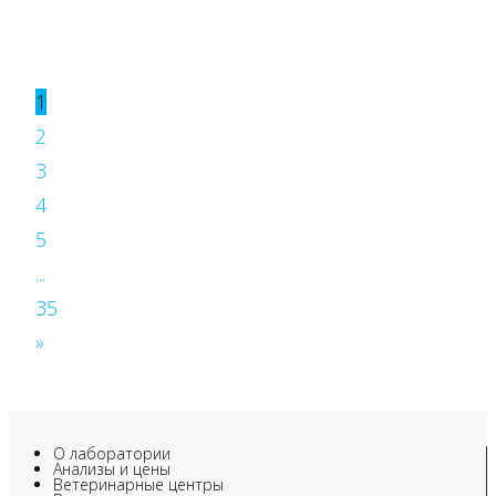
1
2
3
4
5
...
35
»
О лаборатории
Анализы и цены
Ветеринарные центры