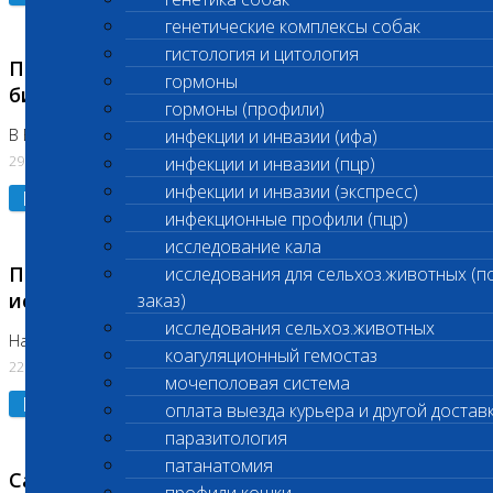
генетические комплексы собак
гистология и цитология
Приостановлено выполнение срочных
гормоны
биохимических исследований
гормоны (профили)
В Бутово 29.07.26
инфекции и инвазии (ифа)
29.07.2026
инфекции и инвазии (пцр)
инфекции и инвазии (экспресс)
Подробнее
инфекционные профили (пцр)
исследование кала
Приостановлено выполнение биохимических
исследования для сельхоз.животных (п
исследований
заказ)
исследования сельхоз.животных
На Нагорной. Код ( 123,310,309)
коагуляционный гемостаз
22.07.2026
мочеполовая система
Подробнее
оплата выезда курьера и другой достав
паразитология
патанатомия
Санитарные дни