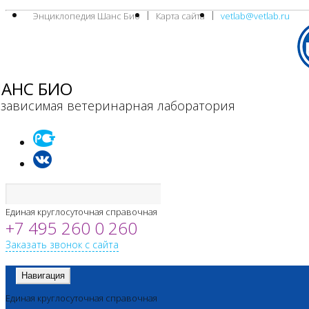
Энциклопедия Шанс Био
Карта сайта
vetlab@vetlab.ru
АНС БИО
зависимая ветеринарная лаборатория
Единая круглосуточная справочная
+7 495 260 0 260
Заказать звонок с сайта
Навигация
Единая круглосуточная справочная