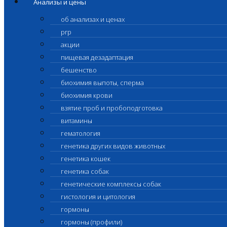
Анализы и цены
об анализах и ценах
prp
акции
пищевая дезадаптация
бешенство
биохимия выпоты, сперма
биохимия крови
взятие проб и пробоподготовка
витамины
гематология
генетика других видов животных
генетика кошек
генетика собак
генетические комплексы собак
гистология и цитология
гормоны
гормоны (профили)