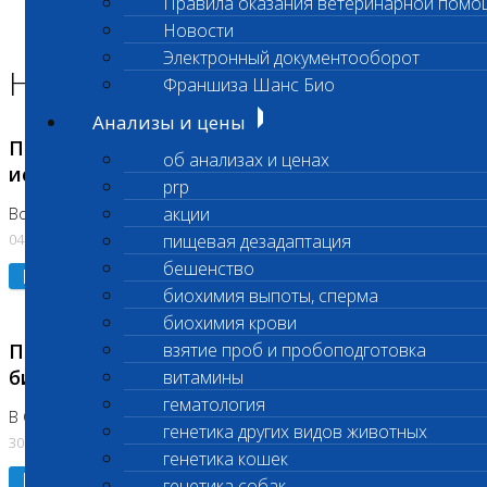
Правила оказания ветеринарной помо
Главная страница
Новости
Новости
Электронный документооборот
Новости лаборатории
Франшиза Шанс Био
Анализы и цены
Приостановка срочных биохимических
об анализах и ценах
исследований
prp
акции
Во Владыкино
04.08.2026
пищевая дезадаптация
бешенство
Подробнее
биохимия выпоты, сперма
биохимия крови
Приостановлено выполнение срочных
взятие проб и пробоподготовка
биохимических исследований
витамины
гематология
В Сколково. Код (123,309,310)
генетика других видов животных
30.07.2026
генетика кошек
Подробнее
генетика собак