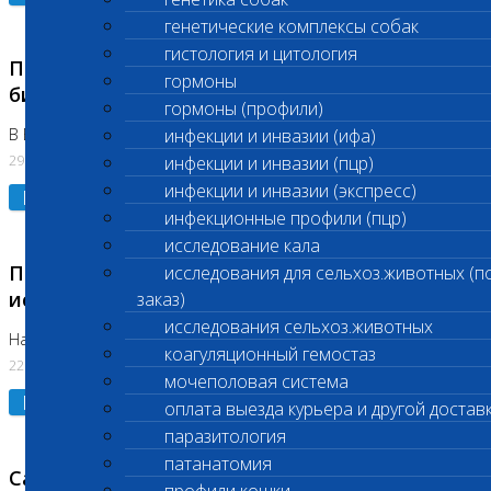
генетические комплексы собак
гистология и цитология
Приостановлено выполнение срочных
гормоны
биохимических исследований
гормоны (профили)
В Бутово 29.07.26
инфекции и инвазии (ифа)
29.07.2026
инфекции и инвазии (пцр)
инфекции и инвазии (экспресс)
Подробнее
инфекционные профили (пцр)
исследование кала
Приостановлено выполнение биохимических
исследования для сельхоз.животных (п
исследований
заказ)
исследования сельхоз.животных
На Нагорной. Код ( 123,310,309)
коагуляционный гемостаз
22.07.2026
мочеполовая система
Подробнее
оплата выезда курьера и другой достав
паразитология
патанатомия
Санитарные дни