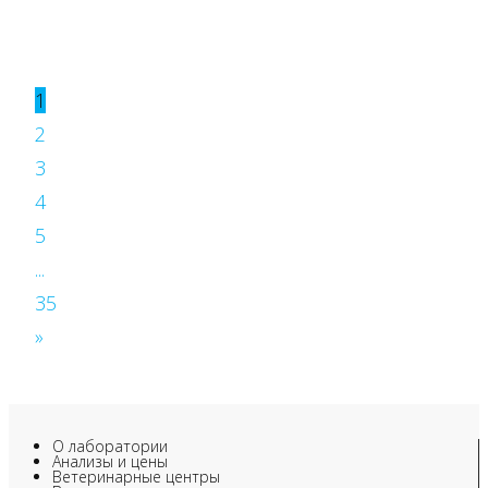
1
2
3
4
5
...
35
»
О лаборатории
Анализы и цены
Ветеринарные центры