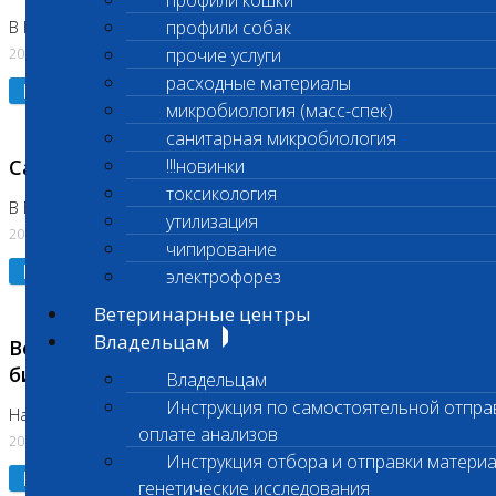
профили кошки
профили собак
В Коломне 24.07.2026 и 28.07.2026
20.07.2026
прочие услуги
расходные материалы
Подробнее
микробиология (масс-спек)
санитарная микробиология
Санитарный день
!!!новинки
токсикология
В Бутово 21.07.2026
утилизация
20.07.2026
чипирование
Подробнее
электрофорез
Ветеринарные центры
Владельцам
Возобновлено выполнение срочных
биохимических исследований
Владельцам
Инструкция по самостоятельной отпра
На Нагорной
оплате анализов
20.07.2026
Инструкция отбора и отправки материа
Подробнее
генетические исследования