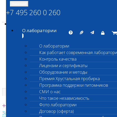
Навигация
+7 495 260 0 260
Энциклопедия Шанс Био
Карта сайта
vetlab@vetlab.ru
О лаборатории
О лаборатории
Как работает современная лаборатор
ШАНС БИО
Контроль качества
Независимая ветеринарная лаборатория
Лицензии и сертификаты
Оборудование и методы
Премия Хрустальная пробирка
Программа поддержки питомников
СМИ о нас
Что такое независимость
Единая круглосуточная справочная
+7 495 260 0 260
Фото лаборатории
Договор (оферта)
Заказать звонок с сайта