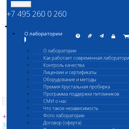
Навигация
+7 495 260 0 260
Энциклопедия Шанс Био
Карта сайта
vetlab@vetlab.ru
О лаборатории
О лаборатории
Как работает современная лаборатор
ШАНС БИО
Контроль качества
Независимая ветеринарная лаборатория
Лицензии и сертификаты
Оборудование и методы
Премия Хрустальная пробирка
Программа поддержки питомников
СМИ о нас
Что такое независимость
Единая круглосуточная справочная
+7 495 260 0 260
Фото лаборатории
Договор (оферта)
Заказать звонок с сайта