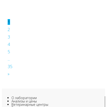
1
2
3
4
5
...
35
»
О лаборатории
Анализы и цены
Ветеринарные центры