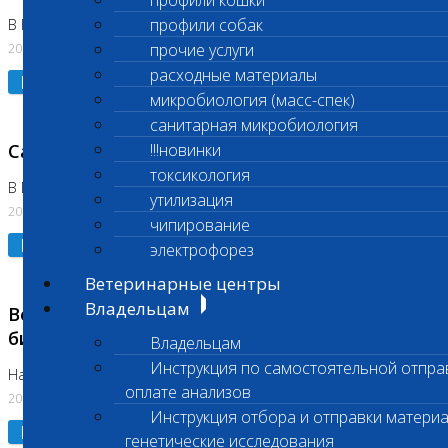
профили кошки
профили собак
В Коломне 24.07.2026 и 28.07.2026
20.07.2026
прочие услуги
расходные материалы
Подробнее
микробиология (масс-спек)
санитарная микробиология
Санитарный день
!!!новинки
токсикология
В Бутово 21.07.2026
утилизация
20.07.2026
чипирование
Подробнее
электрофорез
Ветеринарные центры
Владельцам
Возобновлено выполнение срочных
биохимических исследований
Владельцам
Инструкция по самостоятельной отпра
На Нагорной
оплате анализов
20.07.2026
Инструкция отбора и отправки материа
Подробнее
генетические исследования