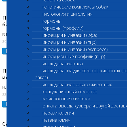
генетические комплексы собак
гистология и цитология
Приостановлено выполнение срочных
гормоны
биохимических исследований
гормоны (профили)
В Бутово 29.07.26
инфекции и инвазии (ифа)
29.07.2026
инфекции и инвазии (пцр)
инфекции и инвазии (экспресс)
Подробнее
инфекционные профили (пцр)
исследование кала
Приостановлено выполнение биохимических
исследования для сельхоз.животных (п
исследований
заказ)
исследования сельхоз.животных
На Нагорной. Код ( 123,310,309)
коагуляционный гемостаз
22.07.2026
мочеполовая система
Подробнее
оплата выезда курьера и другой достав
паразитология
патанатомия
Санитарные дни