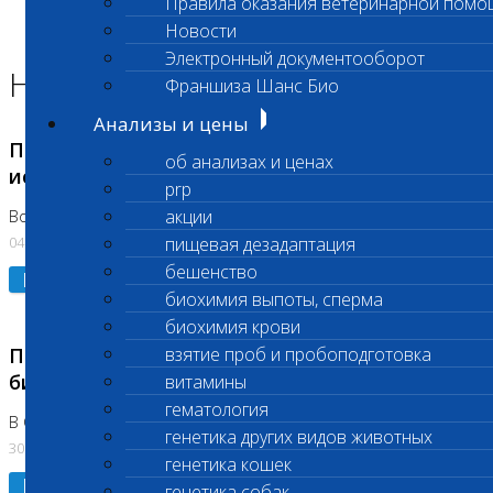
Правила оказания ветеринарной помо
Главная страница
Новости
Новости
Электронный документооборот
Новости лаборатории
Франшиза Шанс Био
Анализы и цены
Приостановка срочных биохимических
об анализах и ценах
исследований
prp
акции
Во Владыкино
04.08.2026
пищевая дезадаптация
бешенство
Подробнее
биохимия выпоты, сперма
биохимия крови
Приостановлено выполнение срочных
взятие проб и пробоподготовка
биохимических исследований
витамины
гематология
В Сколково. Код (123,309,310)
генетика других видов животных
30.07.2026
генетика кошек
Подробнее
генетика собак