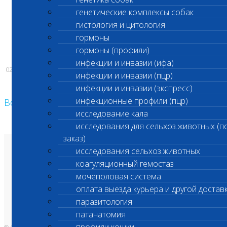
генетические комплексы собак
гистология и цитология
С уважением,
гормоны
Администрация ООО «Шанс Био»
гормоны (профили)
инфекции и инвазии (ифа)
02.07.2026
инфекции и инвазии (пцр)
инфекции и инвазии (экспресс)
инфекционные профили (пцр)
Возврат к списку
исследование кала
исследования для сельхоз.животных (п
заказ)
исследования сельхоз.животных
О лаборатории
Анализы и цены
коагуляционный гемостаз
Ветеринарные центры
Владельцам
мочеполовая система
Врачам и клиникам
оплата выезда курьера и другой достав
Бланки лаборатории
Банк донорской крови
паразитология
Адреса лабораторий
патанатомия