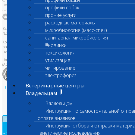
профили кошки
© 1996-2026
Независимая ветеринарная
профили собак
лаборатория Шанс Био
прочие услуги
расходные материалы
Все права защищены и охраняются законом. Товарный знак
микробиология (масс-спек)
№395740 от 2008 г. ООО "ШАНС БИО"
санитарная микробиология
Копирование, тиражирование, а также использование материалов,
!!!новинки
размещенных на сайте
www.vetlab.ru
возможно только с
письменного разрешения Правообладателя
токсикология
утилизация
Член Национальной ветеринарной палаты
(АСРО НВП)
чипирование
электрофорез
Ветеринарные центры
Политика в области персональных данных и конфиденциальности
Владельцам
Пользовательское соглашение
Техническая поддержка
Владельцам
Инструкция по самостоятельной отпра
оплате анализов
×
Инструкция отбора и отправки материа
генетические исследования
Заявка на обратный звонок