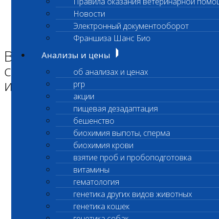
Правила оказания ветеринарной помо
Главная страница
Новости
Новости
Электронный документооборот
Возобновлено выполнение срочных биохимических
исследований
Франшиза Шанс Био
Возобновлено выполнение
Анализы и цены
срочных биохимических
об анализах и ценах
исследований
prp
акции
пищевая дезадаптация
Уважаемые Клиенты Лаборатории!
бешенство
биохимия выпоты, сперма
биохимия крови
Возобновлен прием срочных
взятие проб и пробоподготовка
биохимических исследований
витамины
гематология
в экспресс- лаборатории
генетика других видов животных
По адресу г. Моска, ул Адмирала Лазарева, 23
генетика кошек
генетика собак