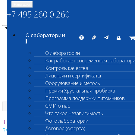
Навигация
+7 495 260 0 260
Энциклопедия Шанс Био
Карта сайта
vetlab@vetlab.ru
О лаборатории
О лаборатории
Как работает современная лаборатор
ШАНС БИО
Контроль качества
Независимая ветеринарная лаборатория
Лицензии и сертификаты
Оборудование и методы
Премия Хрустальная пробирка
Программа поддержки питомников
СМИ о нас
Что такое независимость
Единая круглосуточная справочная
+7 495 260 0 260
Фото лаборатории
Договор (оферта)
Заказать звонок с сайта