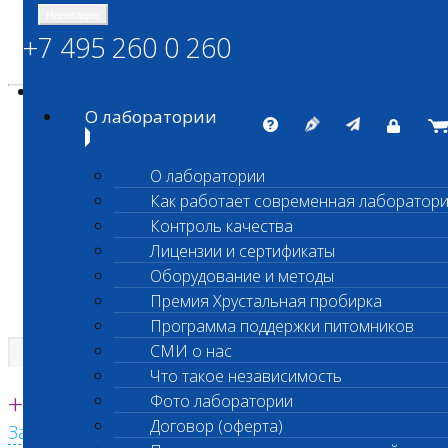
Навигация
+7 495 260 0 260
Энциклопедия Шанс Био
Карта сайта
vetlab@vetlab.ru
О лаборатории
О лаборатории
Как работает современная лаборатор
ШАНС БИО
Контроль качества
Независимая ветеринарная лаборатория
Лицензии и сертификаты
Оборудование и методы
Премия Хрустальная пробирка
Программа поддержки питомников
СМИ о нас
Что такое независимость
Единая круглосуточная справочная
+7 495 260 0 260
Фото лаборатории
Договор (оферта)
Заказать звонок с сайта