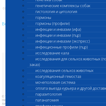
генетические комплексы собак
03.07.2026
гистология и цитология
гормоны
Возврат к списку
гормоны (профили)
инфекции и инвазии (ифа)
инфекции и инвазии (пцр)
инфекции и инвазии (экспресс)
инфекционные профили (пцр)
исследование кала
исследования для сельхоз.животных (п
О лаборатории
заказ)
Анализы и цены
Ветеринарные центры
исследования сельхоз.животных
Владельцам
Врачам и клиникам
коагуляционный гемостаз
Бланки лаборатории
Банк донорской крови
мочеполовая система
Адреса лабораторий
оплата выезда курьера и другой достав
паразитология
© 1996-2026
патанатомия
Независимая ветеринарная
лаборатория Шанс Био