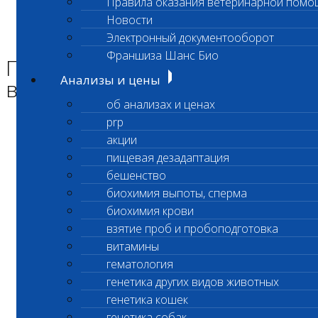
Правила оказания ветеринарной помо
Главная страница
Новости
Новости
Электронный документооборот
Приостановлено выполнение исследования
Франшиза Шанс Био
Приостановлено
Анализы и цены
выполнение исследования
об анализах и ценах
prp
Уважаемые клиенты лаборатории!
акции
пищевая дезадаптация
Приостановлено выполнение исследования
бешенство
биохимия выпоты, сперма
Аммиак крови (код 157)
биохимия крови
взятие проб и пробоподготовка
витамины
С уважением,
гематология
генетика других видов животных
Администрация ООО «Шанс Био»
генетика кошек
генетика собак