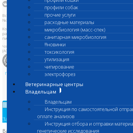
профили кошки
профили собак
прочие услуги
Все права защищены и охраняются законом. Товарный знак
№395740 от 2008 г. ООО "ШАНС БИО"
расходные материалы
Копирование, тиражирование, а также использование материалов,
микробиология (масс-спек)
размещенных на сайте
www.vetlab.ru
возможно только с
санитарная микробиология
письменного разрешения Правообладателя
!!!новинки
Член Национальной ветеринарной палаты
(АСРО НВП)
токсикология
утилизация
чипирование
Политика в области персональных данных и конфиденциальности
электрофорез
Пользовательское соглашение
Ветеринарные центры
Техническая поддержка
Владельцам
Владельцам
×
Инструкция по самостоятельной отпра
оплате анализов
Заявка на обратный звонок
Инструкция отбора и отправки материа
Ваш номер телефона
генетические исследования