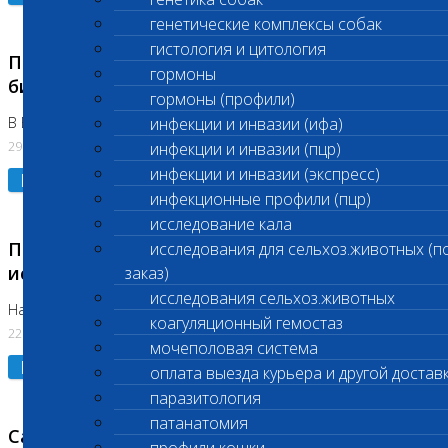
генетические комплексы собак
гистология и цитология
Приостановлено выполнение срочных
гормоны
биохимических исследований
гормоны (профили)
В Бутово 29.07.26
инфекции и инвазии (ифа)
29.07.2026
инфекции и инвазии (пцр)
инфекции и инвазии (экспресс)
Подробнее
инфекционные профили (пцр)
исследование кала
Приостановлено выполнение биохимических
исследования для сельхоз.животных (п
исследований
заказ)
исследования сельхоз.животных
На Нагорной. Код ( 123,310,309)
коагуляционный гемостаз
22.07.2026
мочеполовая система
Подробнее
оплата выезда курьера и другой достав
паразитология
патанатомия
Санитарные дни