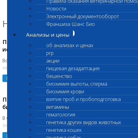
Правила оказания ветеринарной помо
Главная страница
Новости
Новости
Электронный документооборот
Новости лаборатории
Франшиза Шанс Био
Анализы и цены
Приостановка срочных биохимических
об анализах и ценах
исследований
prp
акции
Во Владыкино
04.08.2026
пищевая дезадаптация
бешенство
Подробнее
биохимия выпоты, сперма
биохимия крови
Приостановлено выполнение срочных
взятие проб и пробоподготовка
биохимических исследований
витамины
гематология
В Сколково. Код (123,309,310)
генетика других видов животных
30.07.2026
генетика кошек
Подробнее
генетика собак