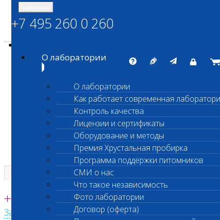
Навигация
+7 495 260 0 260
Энциклопедия Шанс Био
Карта сайта
vetlab@vetlab.ru
О лаборатории
О лаборатории
Как работает современная лаборатор
ШАНС БИО
Контроль качества
Независимая ветеринарная лаборатория
Лицензии и сертификаты
Оборудование и методы
Премия Хрустальная пробирка
Программа поддержки питомников
СМИ о нас
Что такое независимость
Единая круглосуточная справочная
+7 495 260 0 260
Фото лаборатории
Договор (оферта)
Заказать звонок с сайта