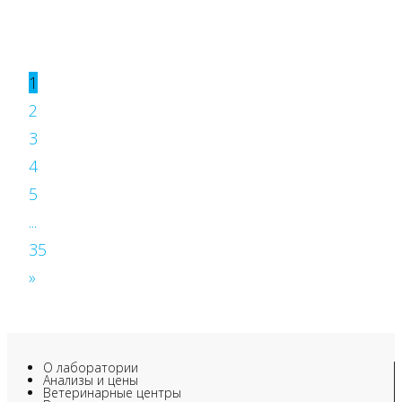
1
2
3
4
5
...
35
»
О лаборатории
Анализы и цены
Ветеринарные центры