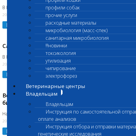
профили кошки
профили собак
В Коломне 24.07.2026 и 28.07.2026
20.07.2026
прочие услуги
расходные материалы
Подробнее
микробиология (масс-спек)
санитарная микробиология
Санитарный день
!!!новинки
токсикология
В Бутово 21.07.2026
утилизация
20.07.2026
чипирование
Подробнее
электрофорез
Ветеринарные центры
Владельцам
Возобновлено выполнение срочных
биохимических исследований
Владельцам
Инструкция по самостоятельной отпра
На Нагорной
оплате анализов
20.07.2026
Инструкция отбора и отправки материа
Подробнее
генетические исследования