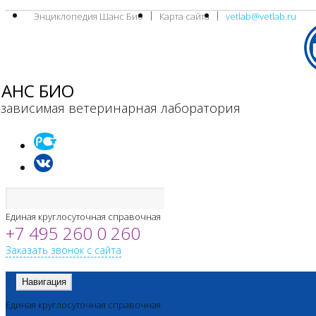
Энциклопедия Шанс Био
Карта сайта
vetlab@vetlab.ru
АНС БИО
зависимая ветеринарная лаборатория
Единая круглосуточная справочная
+7 495 260 0 260
Заказать звонок с сайта
Навигация
Единая круглосуточная справочная