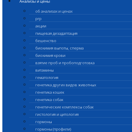
Анализы и цены
об анализах и ценах
prp
акции
пищевая дезадаптация
бешенство
биохимия выпоты, сперма
биохимия крови
взятие проб и пробоподготовка
витамины
гематология
генетика других видов животных
генетика кошек
генетика собак
генетические комплексы собак
гистология и цитология
гормоны
гормоны (профили)