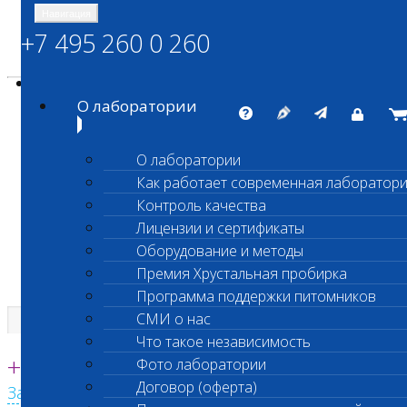
Навигация
+7 495 260 0 260
Энциклопедия Шанс Био
Карта сайта
vetlab@vetlab.ru
О лаборатории
О лаборатории
Как работает современная лаборатор
ШАНС БИО
Контроль качества
Независимая ветеринарная лаборатория
Лицензии и сертификаты
Оборудование и методы
Премия Хрустальная пробирка
Программа поддержки питомников
СМИ о нас
Что такое независимость
Единая круглосуточная справочная
+7 495 260 0 260
Фото лаборатории
Договор (оферта)
Заказать звонок с сайта