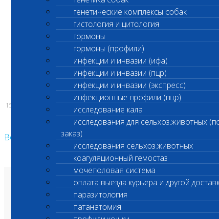
Люберцах работают в обычном режиме
генетические комплексы собак
гистология и цитология
С 10:00 до 22:00
гормоны
гормоны (профили)
инфекции и инвазии (ифа)
инфекции и инвазии (пцр)
инфекции и инвазии (экспресс)
инфекционные профили (пцр)
15.05.2020
исследование кала
исследования для сельхоз.животных (п
заказ)
Возврат к списку
исследования сельхоз.животных
коагуляционный гемостаз
мочеполовая система
оплата выезда курьера и другой достав
О лаборатории
Анализы и цены
паразитология
Ветеринарные центры
патанатомия
Владельцам
Врачам и клиникам