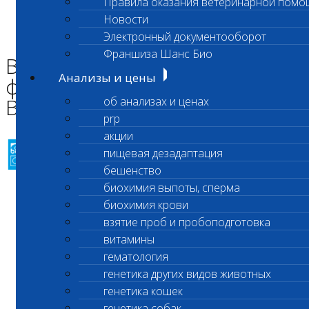
Правила оказания ветеринарной помо
Главная страница
Новости
Новости
Электронный документооборот
Восстановление работы филиалов Люберцы и Вешняки!
Франшиза Шанс Био
Восстановление работы
Анализы и цены
филиалов Люберцы и
Вешняки!
об анализах и ценах
prp
акции
пищевая дезадаптация
бешенство
биохимия выпоты, сперма
Уважаемые клиенты
биохимия крови
лаборатории!
взятие проб и пробоподготовка
витамины
гематология
генетика других видов животных
Рады сообщить вам, что с 16 мая
генетика кошек
лаборатории на Вешняковской и в
генетика собак