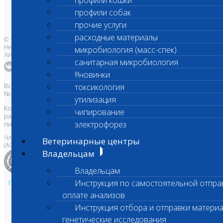
профили кошки
Бланки лаборатории
Банк донорской крови
профили собак
Адреса лабораторий
прочие услуги
расходные материалы
© 1996-2026
Независимая ветеринарная
микробиология (масс-спек)
лаборатория Шанс Био
санитарная микробиология
!!!новинки
Все права защищены и охраняются законом. Товарный знак
токсикология
№395740 от 2008 г. ООО "ШАНС БИО"
утилизация
Копирование, тиражирование, а также использование материалов,
чипирование
размещенных на сайте
www.vetlab.ru
возможно только с
электрофорез
письменного разрешения Правообладателя
Член Национальной ветеринарной палаты
Ветеринарные центры
(АСРО НВП)
Владельцам
Владельцам
Инструкция по самостоятельной отпра
Политика в области персональных данных и конфиденциальности
Пользовательское соглашение
оплате анализов
Техническая поддержка
Инструкция отбора и отправки материа
генетические исследования