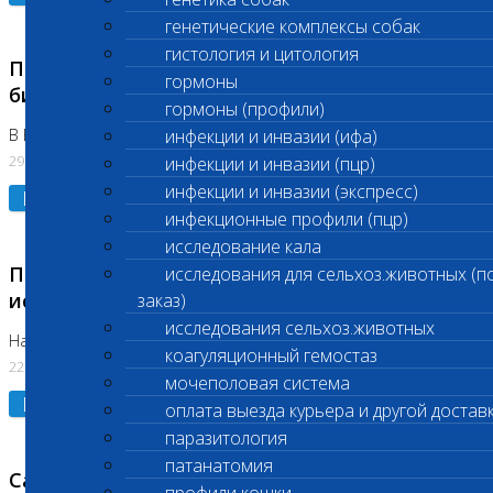
генетические комплексы собак
гистология и цитология
Приостановлено выполнение срочных
гормоны
биохимических исследований
гормоны (профили)
В Бутово 29.07.26
инфекции и инвазии (ифа)
29.07.2026
инфекции и инвазии (пцр)
инфекции и инвазии (экспресс)
Подробнее
инфекционные профили (пцр)
исследование кала
Приостановлено выполнение биохимических
исследования для сельхоз.животных (п
исследований
заказ)
исследования сельхоз.животных
На Нагорной. Код ( 123,310,309)
коагуляционный гемостаз
22.07.2026
мочеполовая система
Подробнее
оплата выезда курьера и другой достав
паразитология
патанатомия
Санитарные дни