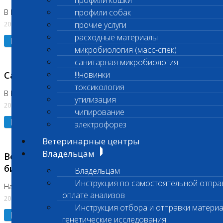
профили кошки
профили собак
В Коломне 24.07.2026 и 28.07.2026
20.07.2026
прочие услуги
расходные материалы
Подробнее
микробиология (масс-спек)
санитарная микробиология
Санитарный день
!!!новинки
токсикология
В Бутово 21.07.2026
утилизация
20.07.2026
чипирование
Подробнее
электрофорез
Ветеринарные центры
Владельцам
Возобновлено выполнение срочных
биохимических исследований
Владельцам
Инструкция по самостоятельной отпра
На Нагорной
оплате анализов
20.07.2026
Инструкция отбора и отправки материа
Подробнее
генетические исследования