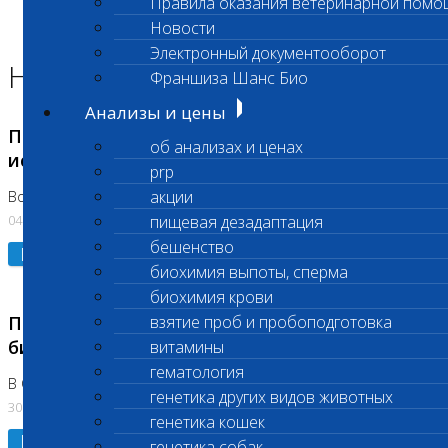
Правила оказания ветеринарной помо
Главная страница
Новости
Новости
Электронный документооборот
Новости лаборатории
Франшиза Шанс Био
Анализы и цены
Приостановка срочных биохимических
об анализах и ценах
исследований
prp
акции
Во Владыкино
04.08.2026
пищевая дезадаптация
бешенство
Подробнее
биохимия выпоты, сперма
биохимия крови
Приостановлено выполнение срочных
взятие проб и пробоподготовка
биохимических исследований
витамины
гематология
В Сколково. Код (123,309,310)
генетика других видов животных
30.07.2026
генетика кошек
Подробнее
генетика собак