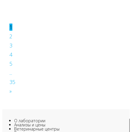
1
2
3
4
5
...
35
»
О лаборатории
Анализы и цены
Ветеринарные центры