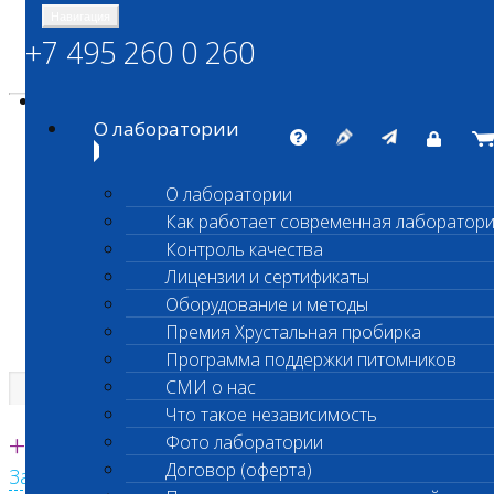
Навигация
+7 495 260 0 260
Энциклопедия Шанс Био
Карта сайта
vetlab@vetlab.ru
О лаборатории
О лаборатории
Как работает современная лаборатор
ШАНС БИО
Контроль качества
Независимая ветеринарная лаборатория
Лицензии и сертификаты
Оборудование и методы
Премия Хрустальная пробирка
Программа поддержки питомников
СМИ о нас
Что такое независимость
Единая круглосуточная справочная
+7 495 260 0 260
Фото лаборатории
Договор (оферта)
Заказать звонок с сайта