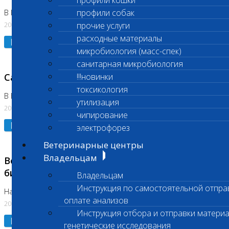
профили кошки
профили собак
В Коломне 24.07.2026 и 28.07.2026
20.07.2026
прочие услуги
расходные материалы
Подробнее
микробиология (масс-спек)
санитарная микробиология
Санитарный день
!!!новинки
токсикология
В Бутово 21.07.2026
утилизация
20.07.2026
чипирование
Подробнее
электрофорез
Ветеринарные центры
Владельцам
Возобновлено выполнение срочных
биохимических исследований
Владельцам
Инструкция по самостоятельной отпра
На Нагорной
оплате анализов
20.07.2026
Инструкция отбора и отправки материа
Подробнее
генетические исследования