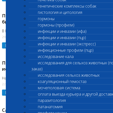
генетические комплексы собак
гистология и цитология
Приостановлено выполнение срочных
гормоны
биохимических исследований
гормоны (профили)
В Бутово 29.07.26
инфекции и инвазии (ифа)
29.07.2026
инфекции и инвазии (пцр)
инфекции и инвазии (экспресс)
Подробнее
инфекционные профили (пцр)
исследование кала
Приостановлено выполнение биохимических
исследования для сельхоз.животных (п
исследований
заказ)
исследования сельхоз.животных
На Нагорной. Код ( 123,310,309)
коагуляционный гемостаз
22.07.2026
мочеполовая система
Подробнее
оплата выезда курьера и другой достав
паразитология
патанатомия
Санитарные дни