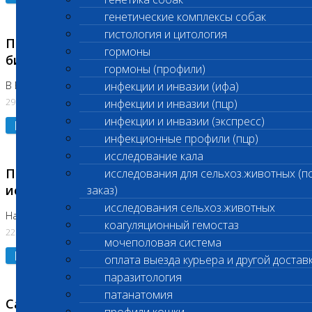
генетические комплексы собак
гистология и цитология
Приостановлено выполнение срочных
гормоны
биохимических исследований
гормоны (профили)
В Бутово 29.07.26
инфекции и инвазии (ифа)
29.07.2026
инфекции и инвазии (пцр)
инфекции и инвазии (экспресс)
Подробнее
инфекционные профили (пцр)
исследование кала
Приостановлено выполнение биохимических
исследования для сельхоз.животных (п
исследований
заказ)
исследования сельхоз.животных
На Нагорной. Код ( 123,310,309)
коагуляционный гемостаз
22.07.2026
мочеполовая система
Подробнее
оплата выезда курьера и другой достав
паразитология
патанатомия
Санитарные дни