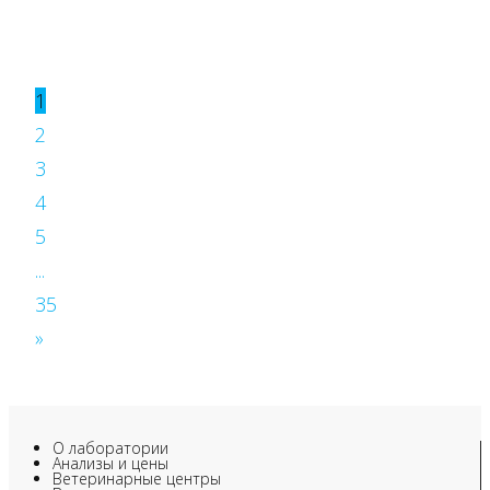
1
2
3
4
5
...
35
»
О лаборатории
Анализы и цены
Ветеринарные центры