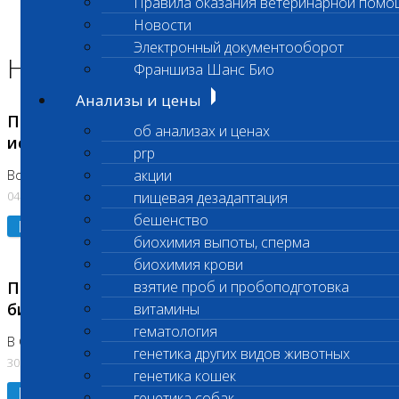
Правила оказания ветеринарной помо
Главная страница
Новости
Новости
Электронный документооборот
Новости лаборатории
Франшиза Шанс Био
Анализы и цены
Приостановка срочных биохимических
об анализах и ценах
исследований
prp
акции
Во Владыкино
04.08.2026
пищевая дезадаптация
бешенство
Подробнее
биохимия выпоты, сперма
биохимия крови
Приостановлено выполнение срочных
взятие проб и пробоподготовка
биохимических исследований
витамины
гематология
В Сколково. Код (123,309,310)
генетика других видов животных
30.07.2026
генетика кошек
Подробнее
генетика собак