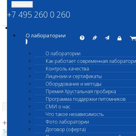
Навигация
+7 495 260 0 260
Энциклопедия Шанс Био
Карта сайта
vetlab@vetlab.ru
О лаборатории
О лаборатории
Как работает современная лаборатор
ШАНС БИО
Контроль качества
Независимая ветеринарная лаборатория
Лицензии и сертификаты
Оборудование и методы
Премия Хрустальная пробирка
Программа поддержки питомников
СМИ о нас
Что такое независимость
Единая круглосуточная справочная
+7 495 260 0 260
Фото лаборатории
Договор (оферта)
Заказать звонок с сайта