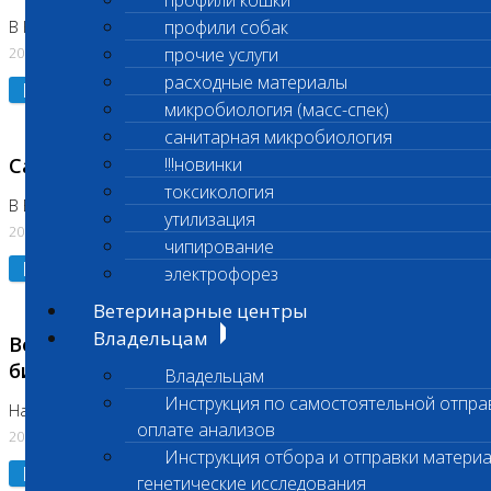
профили кошки
профили собак
В Коломне 24.07.2026 и 28.07.2026
20.07.2026
прочие услуги
расходные материалы
Подробнее
микробиология (масс-спек)
санитарная микробиология
Санитарный день
!!!новинки
токсикология
В Бутово 21.07.2026
утилизация
20.07.2026
чипирование
Подробнее
электрофорез
Ветеринарные центры
Владельцам
Возобновлено выполнение срочных
биохимических исследований
Владельцам
Инструкция по самостоятельной отпра
На Нагорной
оплате анализов
20.07.2026
Инструкция отбора и отправки материа
Подробнее
генетические исследования