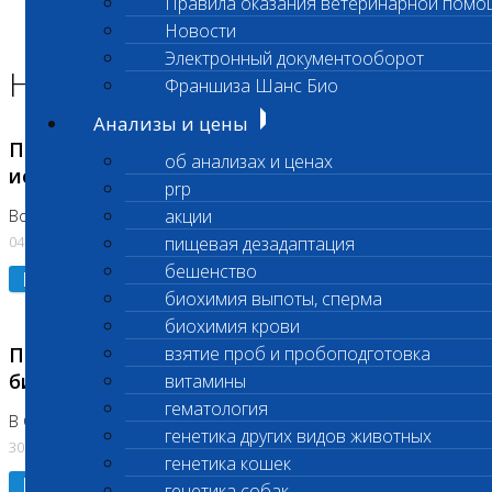
Правила оказания ветеринарной помо
Главная страница
Новости
Новости
Электронный документооборот
Новости лаборатории
Франшиза Шанс Био
Анализы и цены
Приостановка срочных биохимических
об анализах и ценах
исследований
prp
акции
Во Владыкино
04.08.2026
пищевая дезадаптация
бешенство
Подробнее
биохимия выпоты, сперма
биохимия крови
Приостановлено выполнение срочных
взятие проб и пробоподготовка
биохимических исследований
витамины
гематология
В Сколково. Код (123,309,310)
генетика других видов животных
30.07.2026
генетика кошек
Подробнее
генетика собак