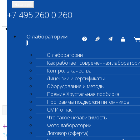
Навигация
+7 495 260 0 260
Энциклопедия Шанс Био
Карта сайта
vetlab@vetlab.ru
О лаборатории
О лаборатории
Как работает современная лаборатор
ШАНС БИО
Контроль качества
Независимая ветеринарная лаборатория
Лицензии и сертификаты
Оборудование и методы
Премия Хрустальная пробирка
Программа поддержки питомников
СМИ о нас
Что такое независимость
Единая круглосуточная справочная
+7 495 260 0 260
Фото лаборатории
Договор (оферта)
Заказать звонок с сайта