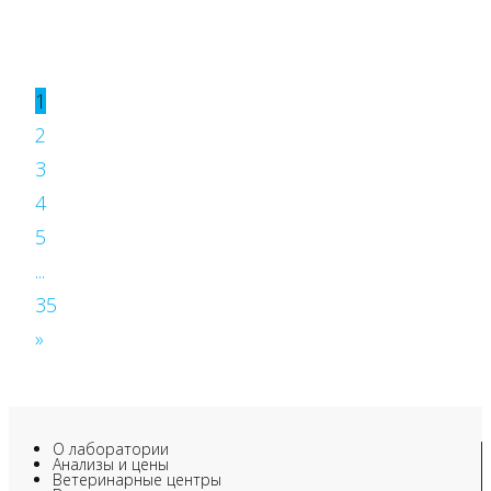
1
2
3
4
5
...
35
»
О лаборатории
Анализы и цены
Ветеринарные центры