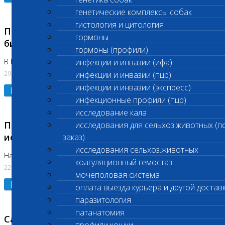
генетические комплексы собак
гистология и цитология
Приостановлено выполнение срочных
гормоны
биохимических исследований
гормоны (профили)
В Бутово 29.07.26
инфекции и инвазии (ифа)
29.07.2026
инфекции и инвазии (пцр)
инфекции и инвазии (экспресс)
Подробнее
инфекционные профили (пцр)
исследование кала
Приостановлено выполнение биохимических
исследования для сельхоз.животных (п
исследований
заказ)
исследования сельхоз.животных
На Нагорной. Код ( 123,310,309)
коагуляционный гемостаз
22.07.2026
мочеполовая система
Подробнее
оплата выезда курьера и другой достав
паразитология
патанатомия
Санитарные дни