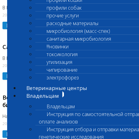
профили кошки
профили собак
В Коломне 24.07.2026 и 28.07.2026
20.07.2026
прочие услуги
расходные материалы
Подробнее
микробиология (масс-спек)
санитарная микробиология
Санитарный день
!!!новинки
токсикология
В Бутово 21.07.2026
утилизация
20.07.2026
чипирование
Подробнее
электрофорез
Ветеринарные центры
Владельцам
Возобновлено выполнение срочных
биохимических исследований
Владельцам
Инструкция по самостоятельной отпра
На Нагорной
оплате анализов
20.07.2026
Инструкция отбора и отправки материа
Подробнее
генетические исследования