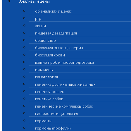
Анализы и цены
об анализах и ценах
prp
акции
пищевая дезадаптация
бешенство
биохимия выпоты, сперма
биохимия крови
взятие проб и пробоподготовка
витамины
гематология
генетика других видов животных
генетика кошек
генетика собак
генетические комплексы собак
гистология и цитология
гормоны
гормоны (профили)