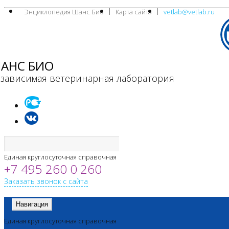
Энциклопедия Шанс Био
Карта сайта
vetlab@vetlab.ru
АНС БИО
зависимая ветеринарная лаборатория
Единая круглосуточная справочная
+7 495 260 0 260
Заказать звонок с сайта
Навигация
Единая круглосуточная справочная