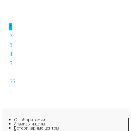
1
2
3
4
5
...
35
»
О лаборатории
Анализы и цены
Ветеринарные центры