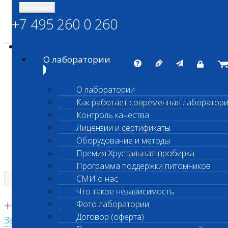
Навигация
+7 495 260 0 260
Энциклопедия Шанс Био
Карта сайта
vetlab@vetlab.ru
О лаборатории
О лаборатории
Как работает современная лаборатор
ШАНС БИО
Контроль качества
Независимая ветеринарная лаборатория
Лицензии и сертификаты
Оборудование и методы
Премия Хрустальная пробирка
Программа поддержки питомников
СМИ о нас
Что такое независимость
Единая круглосуточная справочная
+7 495 260 0 260
Фото лаборатории
Договор (оферта)
Заказать звонок с сайта