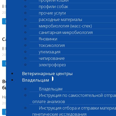
профили кошки
профили собак
В Коломне 24.07.2026 и 28.07.2026
20.07.2026
прочие услуги
расходные материалы
Подробнее
микробиология (масс-спек)
санитарная микробиология
Санитарный день
!!!новинки
токсикология
В Бутово 21.07.2026
утилизация
20.07.2026
чипирование
Подробнее
электрофорез
Ветеринарные центры
Владельцам
Возобновлено выполнение срочных
биохимических исследований
Владельцам
Инструкция по самостоятельной отпра
На Нагорной
оплате анализов
20.07.2026
Инструкция отбора и отправки материа
Подробнее
генетические исследования