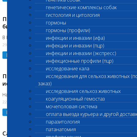
генетические комплексы собак
гистология и цитология
Приостановлено выполнение срочных
гормоны
биохимических исследований
гормоны (профили)
В Бутово 29.07.26
инфекции и инвазии (ифа)
29.07.2026
инфекции и инвазии (пцр)
инфекции и инвазии (экспресс)
Подробнее
инфекционные профили (пцр)
исследование кала
Приостановлено выполнение биохимических
исследования для сельхоз.животных (п
исследований
заказ)
исследования сельхоз.животных
На Нагорной. Код ( 123,310,309)
коагуляционный гемостаз
22.07.2026
мочеполовая система
Подробнее
оплата выезда курьера и другой достав
паразитология
патанатомия
Санитарные дни