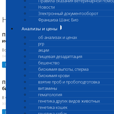
Правила оказания ветеринарной помо
Главная страница
Новости
Новости
Электронный документооборот
Новости лаборатории
Франшиза Шанс Био
Анализы и цены
Приостановка срочных биохимических
об анализах и ценах
исследований
prp
акции
Во Владыкино
04.08.2026
пищевая дезадаптация
бешенство
Подробнее
биохимия выпоты, сперма
биохимия крови
Приостановлено выполнение срочных
взятие проб и пробоподготовка
биохимических исследований
витамины
гематология
В Сколково. Код (123,309,310)
генетика других видов животных
30.07.2026
генетика кошек
Подробнее
генетика собак