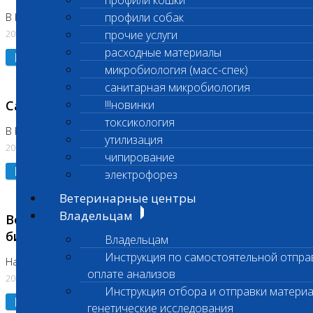
профили кошки
профили собак
В Коломне 24.07.2026 и 28.07.2026
20.07.2026
прочие услуги
расходные материалы
Подробнее
микробиология (масс-спек)
санитарная микробиология
Санитарный день
!!!новинки
токсикология
В Бутово 21.07.2026
утилизация
20.07.2026
чипирование
Подробнее
электрофорез
Ветеринарные центры
Владельцам
Возобновлено выполнение срочных
биохимических исследований
Владельцам
Инструкция по самостоятельной отпра
На Нагорной
оплате анализов
20.07.2026
Инструкция отбора и отправки материа
Подробнее
генетические исследования