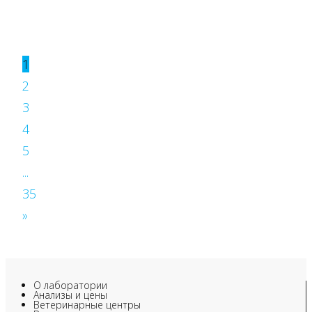
1
2
3
4
5
...
35
»
О лаборатории
Анализы и цены
Ветеринарные центры