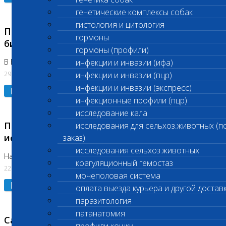
генетические комплексы собак
гистология и цитология
Приостановлено выполнение срочных
гормоны
биохимических исследований
гормоны (профили)
В Бутово 29.07.26
инфекции и инвазии (ифа)
29.07.2026
инфекции и инвазии (пцр)
инфекции и инвазии (экспресс)
Подробнее
инфекционные профили (пцр)
исследование кала
Приостановлено выполнение биохимических
исследования для сельхоз.животных (п
исследований
заказ)
исследования сельхоз.животных
На Нагорной. Код ( 123,310,309)
коагуляционный гемостаз
22.07.2026
мочеполовая система
Подробнее
оплата выезда курьера и другой достав
паразитология
патанатомия
Санитарные дни