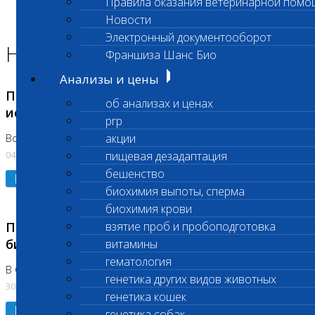
Правила оказания ветеринарной помо
Главная страница
Новости
Новости
Электронный документооборот
Новости лаборатории
Франшиза Шанс Био
Анализы и цены
Приостановка срочных биохимических
об анализах и ценах
исследований
prp
акции
Во Владыкино
04.08.2026
пищевая дезадаптация
бешенство
Подробнее
биохимия выпоты, сперма
биохимия крови
Приостановлено выполнение срочных
взятие проб и пробоподготовка
биохимических исследований
витамины
гематология
В Сколково. Код (123,309,310)
генетика других видов животных
30.07.2026
генетика кошек
Подробнее
генетика собак