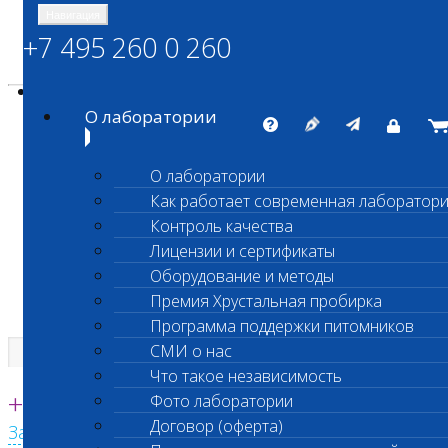
Навигация
+7 495 260 0 260
Энциклопедия Шанс Био
Карта сайта
vetlab@vetlab.ru
О лаборатории
О лаборатории
Как работает современная лаборатор
ШАНС БИО
Контроль качества
Независимая ветеринарная лаборатория
Лицензии и сертификаты
Оборудование и методы
Премия Хрустальная пробирка
Программа поддержки питомников
СМИ о нас
Что такое независимость
Единая круглосуточная справочная
+7 495 260 0 260
Фото лаборатории
Договор (оферта)
Заказать звонок с сайта