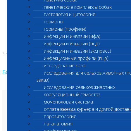
генетические комплексы собак
гистология и цитология
С уважением,
гормоны
Администрация лаборатории «Шанс Био»
гормоны (профили)
инфекции и инвазии (ифа)
инфекции и инвазии (пцр)
инфекции и инвазии (экспресс)
07.11.2023
инфекционные профили (пцр)
исследование кала
Возврат к списку
исследования для сельхоз.животных (п
заказ)
исследования сельхоз.животных
коагуляционный гемостаз
О лаборатории
мочеполовая система
Анализы и цены
оплата выезда курьера и другой достав
Ветеринарные центры
Владельцам
паразитология
Врачам и клиникам
Бланки лаборатории
патанатомия
Банк донорской крови
Адреса лабораторий