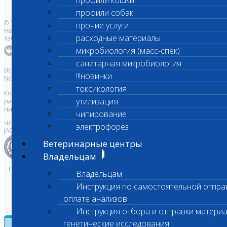
профили кошки
профили собак
© 1996-2026
прочие услуги
Независимая ветеринарная
расходные материалы
лаборатория Шанс Био
микробиология (масс-спек)
санитарная микробиология
Все права защищены и охраняются законом. Товарный знак
!!!новинки
№395740 от 2008 г. ООО "ШАНС БИО"
токсикология
Копирование, тиражирование, а также использование материалов,
утилизация
размещенных на сайте
www.vetlab.ru
возможно только с
письменного разрешения Правообладателя
чипирование
Член Национальной ветеринарной палаты
электрофорез
(АСРО НВП)
Ветеринарные центры
Владельцам
Политика в области персональных данных и конфиденциальности
Владельцам
Пользовательское соглашение
Инструкция по самостоятельной отпра
Техническая поддержка
оплате анализов
Инструкция отбора и отправки материа
генетические исследования
×