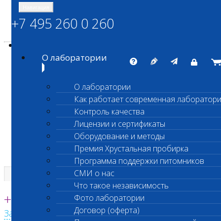
Навигация
+7 495 260 0 260
Энциклопедия Шанс Био
Карта сайта
vetlab@vetlab.ru
О лаборатории
О лаборатории
Как работает современная лаборатор
ШАНС БИО
Контроль качества
Независимая ветеринарная лаборатория
Лицензии и сертификаты
Оборудование и методы
Премия Хрустальная пробирка
Программа поддержки питомников
СМИ о нас
Что такое независимость
Единая круглосуточная справочная
+7 495 260 0 260
Фото лаборатории
Договор (оферта)
Заказать звонок с сайта