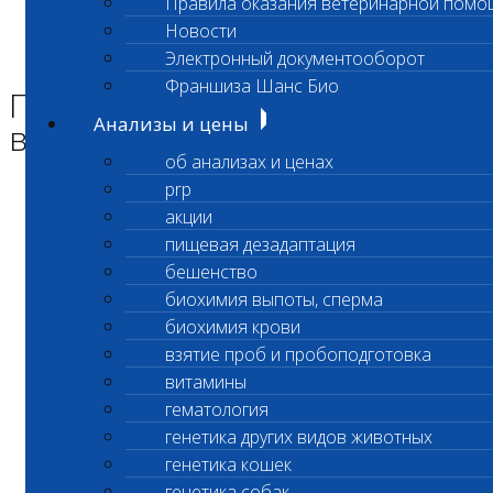
Правила оказания ветеринарной помо
Главная страница
Новости
Новости
Электронный документооборот
Приостановлено выполнение исследования
Франшиза Шанс Био
Приостановлено
Анализы и цены
выполнение исследования
об анализах и ценах
prp
Уважаемые клиенты!
акции
пищевая дезадаптация
бешенство
С 08 ноября
временно приостановлен
биохимия выпоты, сперма
биохимия крови
прием биоматериала и выполнение
взятие проб и пробоподготовка
исследований профилей:
витамины
гематология
«Хроническая диарея собак» (код 6908)
генетика других видов животных
«Хроническая диарея кошек» (код 6808)
генетика кошек
генетика собак