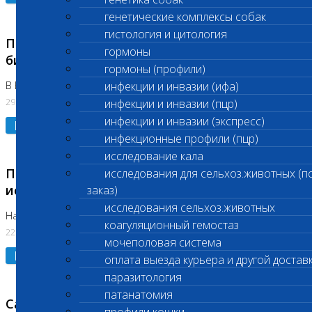
генетические комплексы собак
гистология и цитология
Приостановлено выполнение срочных
гормоны
биохимических исследований
гормоны (профили)
В Бутово 29.07.26
инфекции и инвазии (ифа)
29.07.2026
инфекции и инвазии (пцр)
инфекции и инвазии (экспресс)
Подробнее
инфекционные профили (пцр)
исследование кала
Приостановлено выполнение биохимических
исследования для сельхоз.животных (п
исследований
заказ)
исследования сельхоз.животных
На Нагорной. Код ( 123,310,309)
коагуляционный гемостаз
22.07.2026
мочеполовая система
Подробнее
оплата выезда курьера и другой достав
паразитология
патанатомия
Санитарные дни