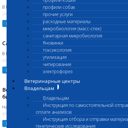
профили кошки
профили собак
В Коломне 24.07.2026 и 28.07.2026
20.07.2026
прочие услуги
расходные материалы
Подробнее
микробиология (масс-спек)
санитарная микробиология
Санитарный день
!!!новинки
токсикология
В Бутово 21.07.2026
утилизация
20.07.2026
чипирование
Подробнее
электрофорез
Ветеринарные центры
Владельцам
Возобновлено выполнение срочных
биохимических исследований
Владельцам
Инструкция по самостоятельной отпра
На Нагорной
оплате анализов
20.07.2026
Инструкция отбора и отправки материа
Подробнее
генетические исследования