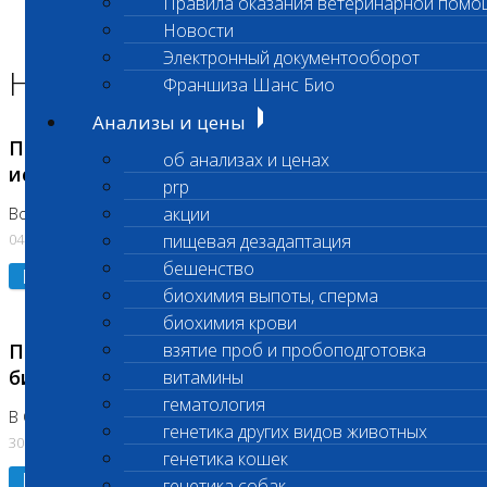
Правила оказания ветеринарной помо
Главная страница
Новости
Новости
Электронный документооборот
Новости лаборатории
Франшиза Шанс Био
Анализы и цены
Приостановка срочных биохимических
об анализах и ценах
исследований
prp
акции
Во Владыкино
04.08.2026
пищевая дезадаптация
бешенство
Подробнее
биохимия выпоты, сперма
биохимия крови
Приостановлено выполнение срочных
взятие проб и пробоподготовка
биохимических исследований
витамины
гематология
В Сколково. Код (123,309,310)
генетика других видов животных
30.07.2026
генетика кошек
Подробнее
генетика собак