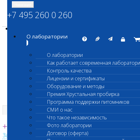
Навигация
+7 495 260 0 260
Энциклопедия Шанс Био
Карта сайта
vetlab@vetlab.ru
О лаборатории
О лаборатории
Как работает современная лаборатор
ШАНС БИО
Контроль качества
Независимая ветеринарная лаборатория
Лицензии и сертификаты
Оборудование и методы
Премия Хрустальная пробирка
Программа поддержки питомников
СМИ о нас
Что такое независимость
Единая круглосуточная справочная
+7 495 260 0 260
Фото лаборатории
Договор (оферта)
Заказать звонок с сайта