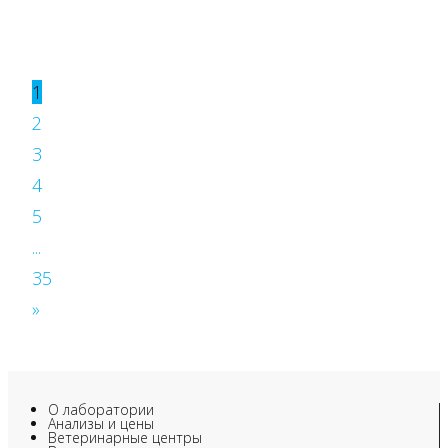
1
2
3
4
5
...
35
»
О лаборатории
Анализы и цены
Ветеринарные центры