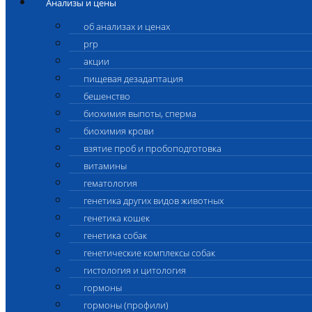
Анализы и цены
об анализах и ценах
prp
акции
пищевая дезадаптация
бешенство
биохимия выпоты, сперма
биохимия крови
взятие проб и пробоподготовка
витамины
гематология
генетика других видов животных
генетика кошек
генетика собак
генетические комплексы собак
гистология и цитология
гормоны
гормоны (профили)