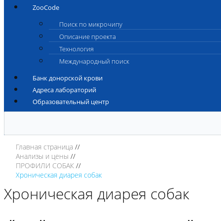
ZooCode
Поиск по микрочипу
Описание проекта
Технология
Международный поиск
Банк донорской крови
Адреса лабораторий
Образовательный центр
Главная страница
Анализы и цены
ПРОФИЛИ СОБАК
Хроническая диарея собак
Хроническая диарея собак