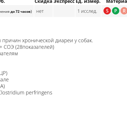
уб.
Скидка
Экспресс
Ед. измер.
Матери
S
P
R
нет
1 исслед.
)
лнения
до 72 часов
 причин хронической диареи у собак.
СОЭ (28показателей)
ателям
ЦР)
кале
А)
ostridium perfringens