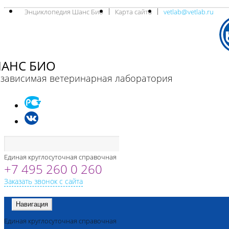
Энциклопедия Шанс Био
Карта сайта
vetlab@vetlab.ru
АНС БИО
зависимая ветеринарная лаборатория
Единая круглосуточная справочная
+7 495 260 0 260
Заказать звонок с сайта
Навигация
Единая круглосуточная справочная