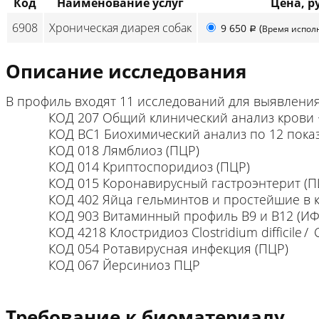
Код
Наименование услуг
Цена, р
6908
Хроническая диарея собак
9 650
(
Время испо
p
Описание исследования
В профиль входят 11 исследований для выявления
КОД 207 Общий клинический анализ крови + 
КОД ВС1 Биохимический анализ по 12 показ
КОД 018 Лямблиоз (ПЦР)
КОД 014 Криптоспоридиоз (ПЦР)
КОД 015 Коронавирусный гастроэнтерит (П
КОД 402 Яйца гельминтов и простейшие в 
КОД 903 Витаминный профиль B9 и B12 (ИФ
КОД 4218 Клостридиоз Clostridium difficile / Cl
КОД 054 Ротавирусная инфекция (ПЦР)
КОД 067 Йерсиниоз ПЦР
Требование к биоматериалу