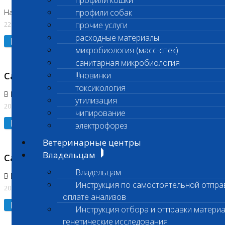
профили кошки
профили собак
На Нагорной. Код ( 123,310,309)
22.07.2026
прочие услуги
расходные материалы
Подробнее
микробиология (масс-спек)
санитарная микробиология
Санитарные дни
!!!новинки
токсикология
В Коломне 24.07.2026 и 28.07.2026
утилизация
20.07.2026
чипирование
Подробнее
электрофорез
Ветеринарные центры
Владельцам
Санитарный день
Владельцам
В Бутово 21.07.2026
Инструкция по самостоятельной отпра
20.07.2026
оплате анализов
Подробнее
Инструкция отбора и отправки материа
генетические исследования