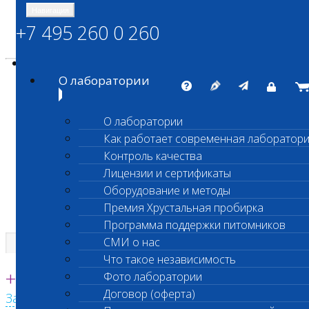
Навигация
+7 495 260 0 260
Энциклопедия Шанс Био
Карта сайта
vetlab@vetlab.ru
О лаборатории
О лаборатории
Как работает современная лаборатор
ШАНС БИО
Контроль качества
Независимая ветеринарная лаборатория
Лицензии и сертификаты
Оборудование и методы
Премия Хрустальная пробирка
Программа поддержки питомников
СМИ о нас
Что такое независимость
Единая круглосуточная справочная
+7 495 260 0 260
Фото лаборатории
Договор (оферта)
Заказать звонок с сайта