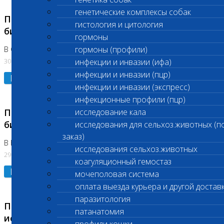
генетические комплексы собак
Приостановлено выполнение срочных
гистология и цитология
биохимических исследований
гормоны
гормоны (профили)
В Сколково. Код (123,309,310)
30.07.2026
инфекции и инвазии (ифа)
инфекции и инвазии (пцр)
Подробнее
инфекции и инвазии (экспресс)
инфекционные профили (пцр)
Приостановлено выполнение срочных
исследование кала
биохимических исследований
исследования для сельхоз.животных (п
заказ)
В Бутово 29.07.26
исследования сельхоз.животных
29.07.2026
коагуляционный гемостаз
Подробнее
мочеполовая система
оплата выезда курьера и другой достав
паразитология
Приостановлено выполнение биохимических
патанатомия
исследований