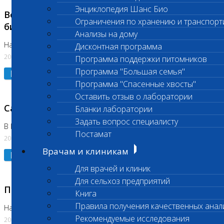
Энциклопедия Шанс Био
Возобновлено выполнение срочных
Ограничения по хранению и транспорт
биохимических исследований
Анализы на дому
На Нагорной
Дисконтная программа
20.07.2026
Программа поддержки питомников
Программа "Большая семья"
Подробнее
Программа "Спасенные хвосты"
Оставить отзыв о лаборатории
Санитарный день
Бланки лаборатории
Задать вопрос специалисту
В Коломне 20.07.2026
Постамат
20.07.2026
Врачам и клиникам
Подробнее
Для врачей и клиник
Для сельхоз предприятий
Приостановлено выполнение исследования
Книга
Правила получения качественных анал
На Нагорной
Рекомендуемые исследования
20.07.2026