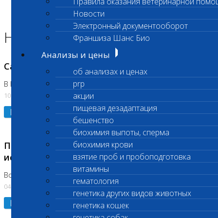
Правила оказания ветеринарной помо
Главная страница
Новости
Новости
Электронный документооборот
Новости лаборатории
Франшиза Шанс Био
Анализы и цены
Санитарный день
об анализах и ценах
prp
В Вешняках 14.08.2026
акции
10.08.2026
пищевая дезадаптация
Подробнее
бешенство
биохимия выпоты, сперма
биохимия крови
Приостановка срочных биохимических
исследований
взятие проб и пробоподготовка
витамины
Во Владыкино
гематология
04.08.2026
генетика других видов животных
Подробнее
генетика кошек
генетика собак