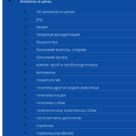
Анализы и цены
об анализах и ценах
prp
акции
пищевая дезадаптация
бешенство
биохимия выпоты, сперма
биохимия крови
взятие проб и пробоподготовка
витамины
гематология
генетика других видов животных
генетика кошек
генетика собак
генетические комплексы собак
гистология и цитология
гормоны
гормоны (профили)