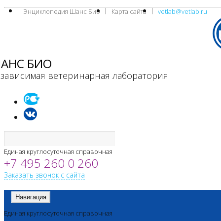
Энциклопедия Шанс Био
Карта сайта
vetlab@vetlab.ru
АНС БИО
зависимая ветеринарная лаборатория
Единая круглосуточная справочная
+7 495 260 0 260
Заказать звонок с сайта
Навигация
Единая круглосуточная справочная