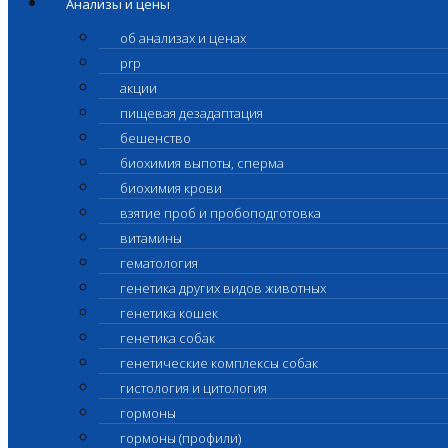
Анализы и цены
об анализах и ценах
prp
акции
пищевая дезадаптация
бешенство
биохимия выпоты, сперма
биохимия крови
взятие проб и пробоподготовка
витамины
гематология
генетика других видов животных
генетика кошек
генетика собак
генетические комплексы собак
гистология и цитология
гормоны
гормоны (профили)