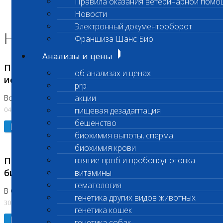
Правила оказания ветеринарной помо
Главная страница
Новости
Новости
Электронный документооборот
Новости лаборатории
Франшиза Шанс Био
Анализы и цены
Приостановка срочных биохимических
об анализах и ценах
исследований
prp
акции
Во Владыкино
04.08.2026
пищевая дезадаптация
бешенство
Подробнее
биохимия выпоты, сперма
биохимия крови
Приостановлено выполнение срочных
взятие проб и пробоподготовка
биохимических исследований
витамины
гематология
В Сколково. Код (123,309,310)
генетика других видов животных
30.07.2026
генетика кошек
Подробнее
генетика собак