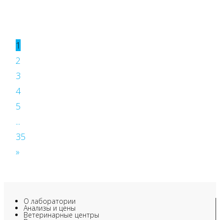
1
2
3
4
5
...
35
»
О лаборатории
Анализы и цены
Ветеринарные центры