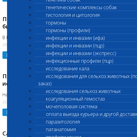
генетические комплексы собак
гистология и цитология
Приостановлено выполнение срочных
гормоны
биохимических исследований
гормоны (профили)
В Бутово 29.07.26
инфекции и инвазии (ифа)
29.07.2026
инфекции и инвазии (пцр)
инфекции и инвазии (экспресс)
Подробнее
инфекционные профили (пцр)
исследование кала
Приостановлено выполнение биохимических
исследования для сельхоз.животных (п
исследований
заказ)
исследования сельхоз.животных
На Нагорной. Код ( 123,310,309)
коагуляционный гемостаз
22.07.2026
мочеполовая система
Подробнее
оплата выезда курьера и другой достав
паразитология
патанатомия
Санитарные дни