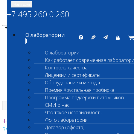
Навигация
+7 495 260 0 260
Энциклопедия Шанс Био
Карта сайта
vetlab@vetlab.ru
О лаборатории
О лаборатории
Как работает современная лаборатор
ШАНС БИО
Контроль качества
Независимая ветеринарная лаборатория
Лицензии и сертификаты
Оборудование и методы
Премия Хрустальная пробирка
Программа поддержки питомников
СМИ о нас
Что такое независимость
Единая круглосуточная справочная
+7 495 260 0 260
Фото лаборатории
Договор (оферта)
Заказать звонок с сайта