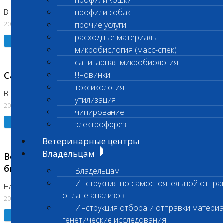
профили кошки
профили собак
В Коломне 24.07.2026 и 28.07.2026
20.07.2026
прочие услуги
расходные материалы
Подробнее
микробиология (масс-спек)
санитарная микробиология
Санитарный день
!!!новинки
токсикология
В Бутово 21.07.2026
утилизация
20.07.2026
чипирование
Подробнее
электрофорез
Ветеринарные центры
Владельцам
Возобновлено выполнение срочных
биохимических исследований
Владельцам
Инструкция по самостоятельной отпра
На Нагорной
оплате анализов
20.07.2026
Инструкция отбора и отправки материа
Подробнее
генетические исследования