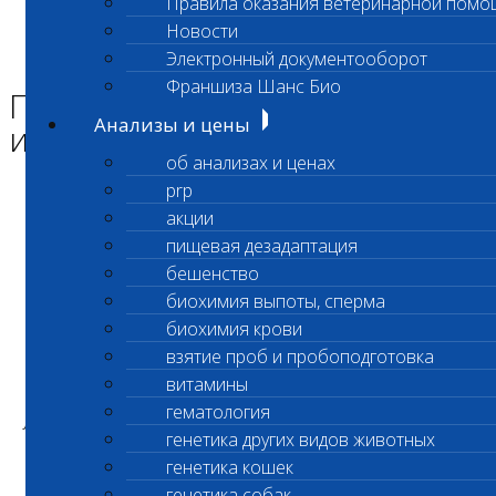
Правила оказания ветеринарной помо
Главная страница
Новости
Новости
Электронный документооборот
Приостановка срочных исследований
Франшиза Шанс Био
Приостановка срочных
Анализы и цены
исследований
об анализах и ценах
prp
Уважаемые клиенты лаборатории!
акции
пищевая дезадаптация
бешенство
Приостановлено выполнение срочных
биохимия выпоты, сперма
исследований:
биохимия крови
взятие проб и пробоподготовка
Общий клинический анализ крови кошек и
витамины
собак с автоматическим подсчетом
гематология
лейкоформулы и ретикулоцитами (без СОЭ,5-
генетика других видов животных
DIFF)
генетика кошек
код 231,230.
генетика собак