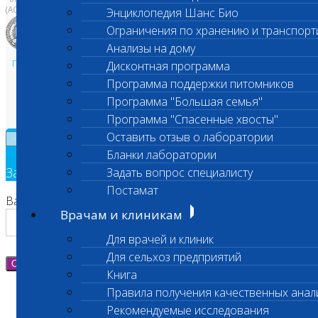
(АСРО НВП)
Энциклопедия Шанс Био
Ограничения по хранению и транспорт
Анализы на дому
Политика в области персональных данных и конфиденциальности
Дисконтная программа
Пользовательское соглашение
Программа поддержки питомников
Техническая поддержка
Программа "Большая семья"
Программа "Спасенные хвосты"
Оставить отзыв о лаборатории
×
Бланки лаборатории
Заявка на обратный звонок
Задать вопрос специалисту
Постамат
Ваш номер телефона
Врачам и клиникам
Для врачей и клиник
Для сельхоз предприятий
Отправить
Книга
Правила получения качественных анал
Рекомендуемые исследования