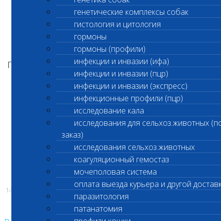
генетические комплексы собак
Ретикулоциты кошек и собак
гистология и цитология
(автоматический подсчет на анализаторе 5
гормоны
diff, световая микроскопия) код 240,241
гормоны (профили)
инфекции и инвазии (ифа)
По адресу Электролитный проезд, дом 3 стр.12
инфекции и инвазии (пцр)
О возобновлении
исследования будет
инфекции и инвазии (экспресс)
инфекционные профили (пцр)
сообщено дополнительно
исследование кала
исследования для сельхоз.животных (п
заказ)
С уважением,
исследования сельхоз.животных
коагуляционный гемостаз
Администрация ООО «Шанс Био»
мочеполовая система
оплата выезда курьера и другой достав
14.11.2025
паразитология
патанатомия