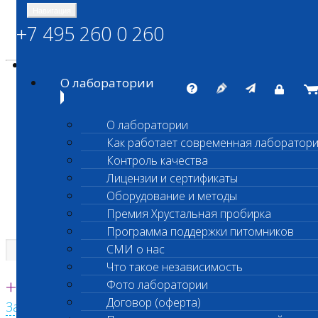
Навигация
+7 495 260 0 260
Энциклопедия Шанс Био
Карта сайта
vetlab@vetlab.ru
О лаборатории
О лаборатории
Как работает современная лаборатор
ШАНС БИО
Контроль качества
Независимая ветеринарная лаборатория
Лицензии и сертификаты
Оборудование и методы
Премия Хрустальная пробирка
Программа поддержки питомников
СМИ о нас
Что такое независимость
Единая круглосуточная справочная
+7 495 260 0 260
Фото лаборатории
Договор (оферта)
Заказать звонок с сайта