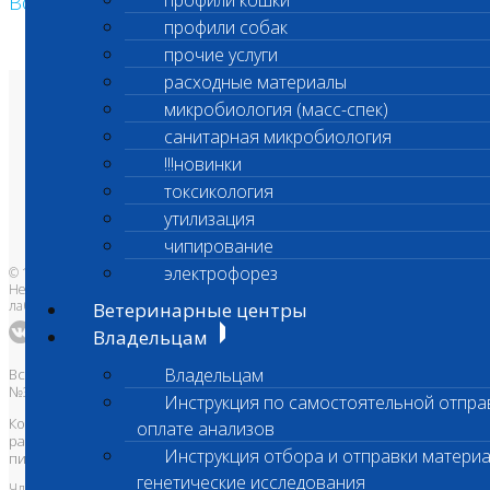
профили кошки
Возврат к списку
профили собак
прочие услуги
расходные материалы
микробиология (масс-спек)
О лаборатории
Анализы и цены
санитарная микробиология
Ветеринарные центры
Владельцам
!!!новинки
Врачам и клиникам
Бланки лаборатории
токсикология
Банк донорской крови
утилизация
Адреса лабораторий
чипирование
электрофорез
© 1996-2026
Независимая ветеринарная
лаборатория Шанс Био
Ветеринарные центры
Владельцам
Владельцам
Все права защищены и охраняются законом. Товарный знак
№395740 от 2008 г. ООО "ШАНС БИО"
Инструкция по самостоятельной отпра
Копирование, тиражирование, а также использование материалов,
оплате анализов
размещенных на сайте
www.vetlab.ru
возможно только с
Инструкция отбора и отправки материа
письменного разрешения Правообладателя
генетические исследования
Член Национальной ветеринарной палаты