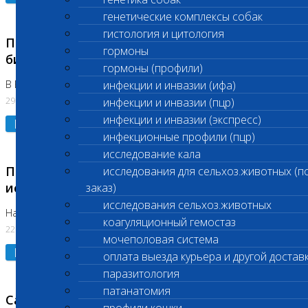
генетические комплексы собак
гистология и цитология
Приостановлено выполнение срочных
гормоны
биохимических исследований
гормоны (профили)
В Бутово 29.07.26
инфекции и инвазии (ифа)
29.07.2026
инфекции и инвазии (пцр)
инфекции и инвазии (экспресс)
Подробнее
инфекционные профили (пцр)
исследование кала
Приостановлено выполнение биохимических
исследования для сельхоз.животных (п
исследований
заказ)
исследования сельхоз.животных
На Нагорной. Код ( 123,310,309)
коагуляционный гемостаз
22.07.2026
мочеполовая система
Подробнее
оплата выезда курьера и другой достав
паразитология
патанатомия
Санитарные дни