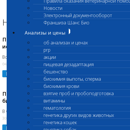
Правила оказания ветеринарной помо
Главная страница
Новости
Новости
Электронный документооборот
Новости лаборатории
Франшиза Шанс Био
Анализы и цены
Приостановка срочных биохимических
об анализах и ценах
исследований
prp
акции
Во Владыкино
04.08.2026
пищевая дезадаптация
бешенство
Подробнее
биохимия выпоты, сперма
биохимия крови
Приостановлено выполнение срочных
взятие проб и пробоподготовка
биохимических исследований
витамины
гематология
В Сколково. Код (123,309,310)
генетика других видов животных
30.07.2026
генетика кошек
Подробнее
генетика собак