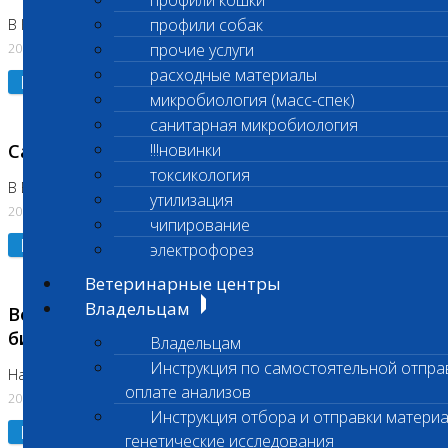
профили кошки
профили собак
В Коломне 24.07.2026 и 28.07.2026
20.07.2026
прочие услуги
расходные материалы
Подробнее
микробиология (масс-спек)
санитарная микробиология
Санитарный день
!!!новинки
токсикология
В Бутово 21.07.2026
утилизация
20.07.2026
чипирование
Подробнее
электрофорез
Ветеринарные центры
Владельцам
Возобновлено выполнение срочных
биохимических исследований
Владельцам
Инструкция по самостоятельной отпра
На Нагорной
оплате анализов
20.07.2026
Инструкция отбора и отправки материа
Подробнее
генетические исследования