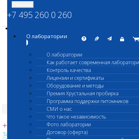
Навигация
+7 495 260 0 260
Энциклопедия Шанс Био
Карта сайта
vetlab@vetlab.ru
О лаборатории
О лаборатории
Как работает современная лаборатор
ШАНС БИО
Контроль качества
Независимая ветеринарная лаборатория
Лицензии и сертификаты
Оборудование и методы
Премия Хрустальная пробирка
Программа поддержки питомников
СМИ о нас
Что такое независимость
Единая круглосуточная справочная
+7 495 260 0 260
Фото лаборатории
Договор (оферта)
Заказать звонок с сайта