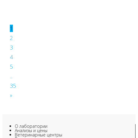
1
2
3
4
5
...
35
»
О лаборатории
Анализы и цены
Ветеринарные центры