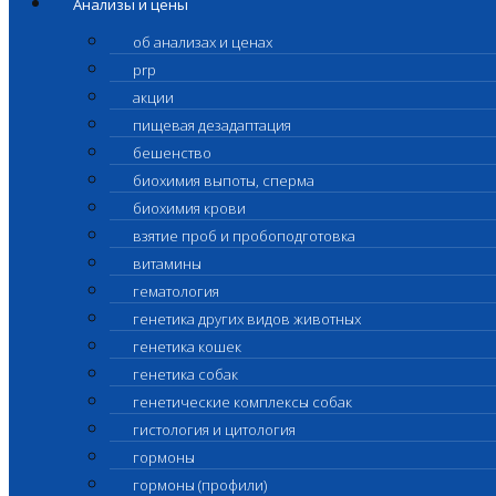
Анализы и цены
об анализах и ценах
prp
акции
пищевая дезадаптация
бешенство
биохимия выпоты, сперма
биохимия крови
взятие проб и пробоподготовка
витамины
гематология
генетика других видов животных
генетика кошек
генетика собак
генетические комплексы собак
гистология и цитология
гормоны
гормоны (профили)