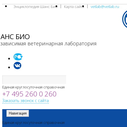
Энциклопедия Шанс Био
Карта сайта
vetlab@vetlab.ru
АНС БИО
зависимая ветеринарная лаборатория
Единая круглосуточная справочная
+7 495 260 0 260
Заказать звонок с сайта
Навигация
Единая круглосуточная справочная