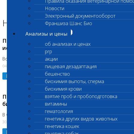
Правила оказания ветеринарной помо
Главная страница
Новости
Новости
Электронный документооборот
Новости лаборатории
Франшиза Шанс Био
Анализы и цены
Приостановка срочных биохимических
об анализах и ценах
исследований
prp
акции
Во Владыкино
04.08.2026
пищевая дезадаптация
бешенство
Подробнее
биохимия выпоты, сперма
биохимия крови
Приостановлено выполнение срочных
взятие проб и пробоподготовка
биохимических исследований
витамины
гематология
В Сколково. Код (123,309,310)
генетика других видов животных
30.07.2026
генетика кошек
Подробнее
генетика собак