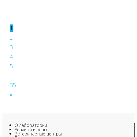
1
2
3
4
5
...
35
»
О лаборатории
Анализы и цены
Ветеринарные центры