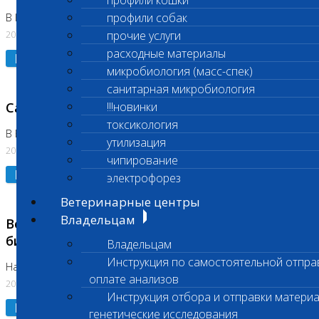
профили кошки
профили собак
В Коломне 24.07.2026 и 28.07.2026
20.07.2026
прочие услуги
расходные материалы
Подробнее
микробиология (масс-спек)
санитарная микробиология
Санитарный день
!!!новинки
токсикология
В Бутово 21.07.2026
утилизация
20.07.2026
чипирование
Подробнее
электрофорез
Ветеринарные центры
Владельцам
Возобновлено выполнение срочных
биохимических исследований
Владельцам
Инструкция по самостоятельной отпра
На Нагорной
оплате анализов
20.07.2026
Инструкция отбора и отправки материа
Подробнее
генетические исследования