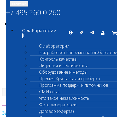
Навигация
+7 495 260 0 260
Энциклопедия Шанс Био
Карта сайта
vetlab@vetlab.ru
О лаборатории
О лаборатории
Как работает современная лаборатор
ШАНС БИО
Контроль качества
Независимая ветеринарная лаборатория
Лицензии и сертификаты
Оборудование и методы
Премия Хрустальная пробирка
Программа поддержки питомников
СМИ о нас
Что такое независимость
Единая круглосуточная справочная
+7 495 260 0 260
Фото лаборатории
Договор (оферта)
Заказать звонок с сайта