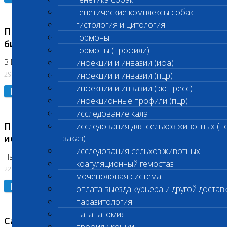
генетические комплексы собак
гистология и цитология
Приостановлено выполнение срочных
гормоны
биохимических исследований
гормоны (профили)
В Бутово 29.07.26
инфекции и инвазии (ифа)
29.07.2026
инфекции и инвазии (пцр)
инфекции и инвазии (экспресс)
Подробнее
инфекционные профили (пцр)
исследование кала
Приостановлено выполнение биохимических
исследования для сельхоз.животных (п
исследований
заказ)
исследования сельхоз.животных
На Нагорной. Код ( 123,310,309)
коагуляционный гемостаз
22.07.2026
мочеполовая система
Подробнее
оплата выезда курьера и другой достав
паразитология
патанатомия
Санитарные дни