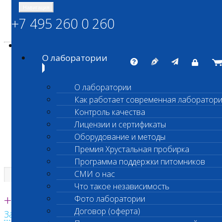
Навигация
+7 495 260 0 260
Энциклопедия Шанс Био
Карта сайта
vetlab@vetlab.ru
О лаборатории
О лаборатории
Как работает современная лаборатор
ШАНС БИО
Контроль качества
Независимая ветеринарная лаборатория
Лицензии и сертификаты
Оборудование и методы
Премия Хрустальная пробирка
Программа поддержки питомников
СМИ о нас
Что такое независимость
Единая круглосуточная справочная
+7 495 260 0 260
Фото лаборатории
Договор (оферта)
Заказать звонок с сайта