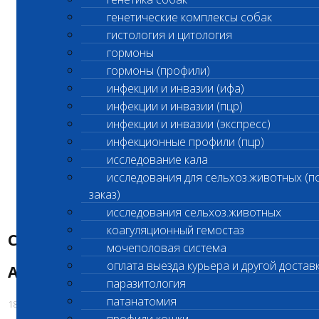
в связи с отключением подачи
генетические комплексы собак
электроэнергии.
гистология и цитология
гормоны
Прием животных и биоматериала в
гормоны (профили)
клиническом и лабораторном
инфекции и инвазии (ифа)
отделениях,
инфекции и инвазии (пцр)
инфекции и инвазии (экспресс)
а также выдача готовых результатов
инфекционные профили (пцр)
исследований осуществляться не будут.
исследование кала
исследования для сельхоз.животных (п
Просим планировать ваш визит в
заказ)
дневное время.
исследования сельхоз.животных
коагуляционный гемостаз
С уважением,
мочеполовая система
оплата выезда курьера и другой достав
Администрация «Шанс Био»
паразитология
патанатомия
18.06.2025