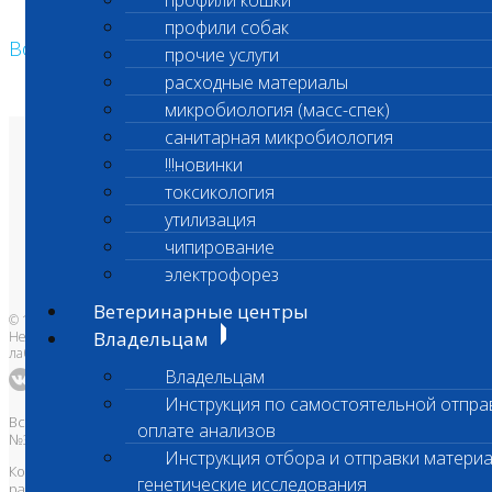
профили кошки
профили собак
Возврат к списку
прочие услуги
расходные материалы
микробиология (масс-спек)
санитарная микробиология
О лаборатории
!!!новинки
Анализы и цены
Ветеринарные центры
токсикология
Владельцам
утилизация
Врачам и клиникам
Бланки лаборатории
чипирование
Банк донорской крови
Адреса лабораторий
электрофорез
Ветеринарные центры
© 1996-2026
Владельцам
Независимая ветеринарная
лаборатория Шанс Био
Владельцам
Инструкция по самостоятельной отпра
Все права защищены и охраняются законом. Товарный знак
оплате анализов
№395740 от 2008 г. ООО "ШАНС БИО"
Инструкция отбора и отправки материа
Копирование, тиражирование, а также использование материалов,
генетические исследования
размещенных на сайте
www.vetlab.ru
возможно только с