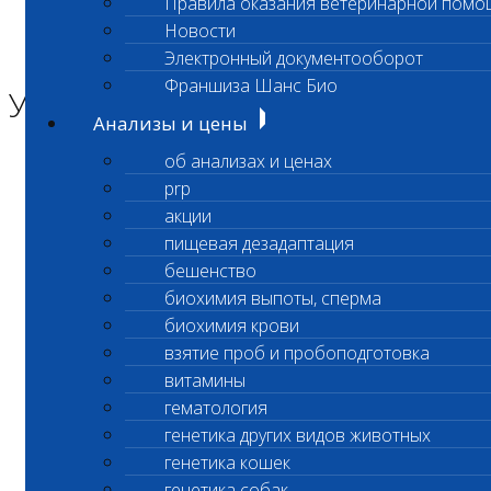
Правила оказания ветеринарной помо
Главная страница
Новости
Новости
Электронный документооборот
Уважаемые клиенты!
Франшиза Шанс Био
Уважаемые клиенты!
Анализы и цены
об анализах и ценах
Уважаемые клиенты!
prp
19 июня 2025 года
акции
пищевая дезадаптация
с
01.00 до 04.00 утра
бешенство
биохимия выпоты, сперма
услуги ветеринарного центра
биохимия крови
взятие проб и пробоподготовка
на Нагорной
витамины
гематология
(Электролитный проезд, д. 3 стр. 12)
генетика других видов животных
будут недоступны
генетика кошек
генетика собак