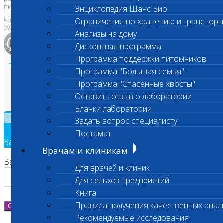
письменного разрешения Правообладателя
Энциклопедия Шанс Био
Член Национальной ветеринарной палаты
Ограничения по хранению и транспорт
(АСРО НВП)
Анализы на дому
Дисконтная программа
Программа поддержки питомников
Политика в области персональных данных и конфиденциальности
Программа "Большая семья"
Пользовательское соглашение
Программа "Спасенные хвосты"
Техническая поддержка
Оставить отзыв о лаборатории
Бланки лаборатории
×
Задать вопрос специалисту
Постамат
Заявка на обратный звонок
Врачам и клиникам
Ваш номер телефона
Для врачей и клиник
Для сельхоз предприятий
Книга
Правила получения качественных анал
Отправить
Рекомендуемые исследования