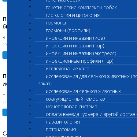
генетические комплексы собак
гистология и цитология
Приостановлено выполнение срочных
гормоны
биохимических исследований
гормоны (профили)
В Бутово 29.07.26
инфекции и инвазии (ифа)
29.07.2026
инфекции и инвазии (пцр)
инфекции и инвазии (экспресс)
Подробнее
инфекционные профили (пцр)
исследование кала
Приостановлено выполнение биохимических
исследования для сельхоз.животных (п
исследований
заказ)
исследования сельхоз.животных
На Нагорной. Код ( 123,310,309)
коагуляционный гемостаз
22.07.2026
мочеполовая система
Подробнее
оплата выезда курьера и другой достав
паразитология
патанатомия
Санитарные дни