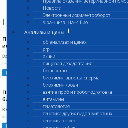
Правила оказания ветеринарной помо
Главная страница
Новости
Новости
Электронный документооборот
Новости лаборатории
Франшиза Шанс Био
Анализы и цены
Приостановка срочных биохимических
об анализах и ценах
исследований
prp
акции
Во Владыкино
04.08.2026
пищевая дезадаптация
бешенство
Подробнее
биохимия выпоты, сперма
биохимия крови
Приостановлено выполнение срочных
взятие проб и пробоподготовка
биохимических исследований
витамины
гематология
В Сколково. Код (123,309,310)
генетика других видов животных
30.07.2026
генетика кошек
Подробнее
генетика собак