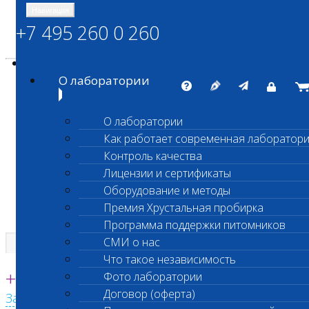
Навигация
+7 495 260 0 260
Энциклопедия Шанс Био
Карта сайта
vetlab@vetlab.ru
О лаборатории
О лаборатории
Как работает современная лаборатор
ШАНС БИО
Контроль качества
Независимая ветеринарная лаборатория
Лицензии и сертификаты
Оборудование и методы
Премия Хрустальная пробирка
Программа поддержки питомников
СМИ о нас
Что такое независимость
Единая круглосуточная справочная
+7 495 260 0 260
Фото лаборатории
Договор (оферта)
Заказать звонок с сайта