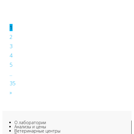
1
2
3
4
5
...
35
»
О лаборатории
Анализы и цены
Ветеринарные центры