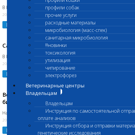
профили кошки
профили собак
В Коломне 24.07.2026 и 28.07.2026
20.07.2026
прочие услуги
расходные материалы
Подробнее
микробиология (масс-спек)
санитарная микробиология
Санитарный день
!!!новинки
токсикология
В Бутово 21.07.2026
утилизация
20.07.2026
чипирование
Подробнее
электрофорез
Ветеринарные центры
Владельцам
Возобновлено выполнение срочных
биохимических исследований
Владельцам
Инструкция по самостоятельной отпра
На Нагорной
оплате анализов
20.07.2026
Инструкция отбора и отправки материа
Подробнее
генетические исследования