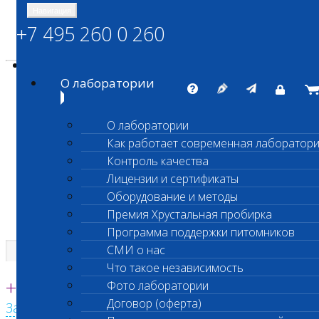
Навигация
+7 495 260 0 260
Энциклопедия Шанс Био
Карта сайта
vetlab@vetlab.ru
О лаборатории
О лаборатории
Как работает современная лаборатор
ШАНС БИО
Контроль качества
Независимая ветеринарная лаборатория
Лицензии и сертификаты
Оборудование и методы
Премия Хрустальная пробирка
Программа поддержки питомников
СМИ о нас
Что такое независимость
Единая круглосуточная справочная
+7 495 260 0 260
Фото лаборатории
Договор (оферта)
Заказать звонок с сайта