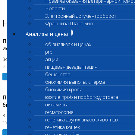
Правила оказания ветеринарной помо
Главная страница
Новости
Новости
Электронный документооборот
Новости лаборатории
Франшиза Шанс Био
Анализы и цены
Приостановка срочных биохимических
об анализах и ценах
исследований
prp
акции
Во Владыкино
04.08.2026
пищевая дезадаптация
бешенство
Подробнее
биохимия выпоты, сперма
биохимия крови
Приостановлено выполнение срочных
взятие проб и пробоподготовка
биохимических исследований
витамины
гематология
В Сколково. Код (123,309,310)
генетика других видов животных
30.07.2026
генетика кошек
Подробнее
генетика собак