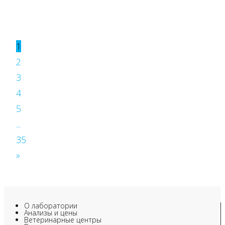
1
2
3
4
5
...
35
»
О лаборатории
Анализы и цены
Ветеринарные центры