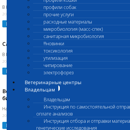
профили кошки
профили собак
В Коломне 24.07.2026 и 28.07.2026
20.07.2026
прочие услуги
расходные материалы
Подробнее
микробиология (масс-спек)
санитарная микробиология
Санитарный день
!!!новинки
токсикология
В Бутово 21.07.2026
утилизация
20.07.2026
чипирование
Подробнее
электрофорез
Ветеринарные центры
Владельцам
Возобновлено выполнение срочных
биохимических исследований
Владельцам
Инструкция по самостоятельной отпра
На Нагорной
оплате анализов
20.07.2026
Инструкция отбора и отправки материа
Подробнее
генетические исследования