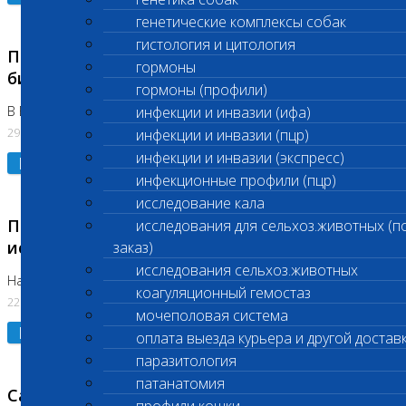
генетические комплексы собак
гистология и цитология
Приостановлено выполнение срочных
гормоны
биохимических исследований
гормоны (профили)
В Бутово 29.07.26
инфекции и инвазии (ифа)
29.07.2026
инфекции и инвазии (пцр)
инфекции и инвазии (экспресс)
Подробнее
инфекционные профили (пцр)
исследование кала
Приостановлено выполнение биохимических
исследования для сельхоз.животных (п
исследований
заказ)
исследования сельхоз.животных
На Нагорной. Код ( 123,310,309)
коагуляционный гемостаз
22.07.2026
мочеполовая система
Подробнее
оплата выезда курьера и другой достав
паразитология
патанатомия
Санитарные дни