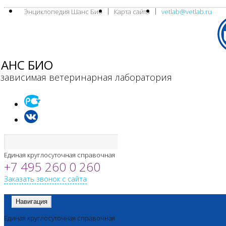
Энциклопедия Шанс Био
Карта сайта
vetlab@vetlab.ru
АНС БИО
зависимая ветеринарная лаборатория
Единая круглосуточная справочная
+7 495 260 0 260
Заказать звонок с сайта
Навигация
Единая круглосуточная справочная