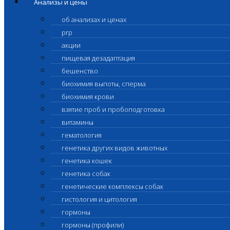
Анализы и цены
об анализах и ценах
prp
акции
пищевая дезадаптация
бешенство
биохимия выпоты, сперма
биохимия крови
взятие проб и пробоподготовка
витамины
гематология
генетика других видов животных
генетика кошек
генетика собак
генетические комплексы собак
гистология и цитология
гормоны
гормоны (профили)