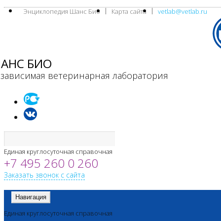
Энциклопедия Шанс Био
Карта сайта
vetlab@vetlab.ru
АНС БИО
зависимая ветеринарная лаборатория
Единая круглосуточная справочная
+7 495 260 0 260
Заказать звонок с сайта
Навигация
Единая круглосуточная справочная