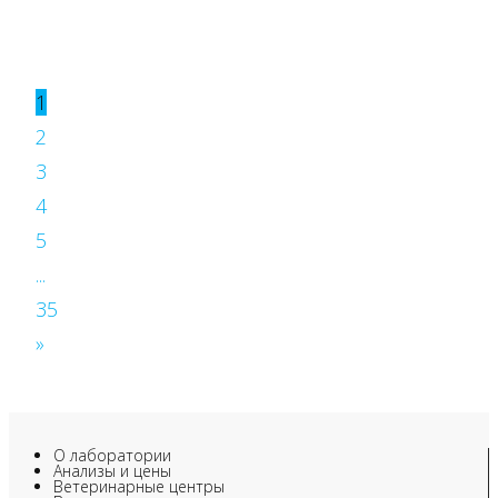
1
2
3
4
5
...
35
»
О лаборатории
Анализы и цены
Ветеринарные центры