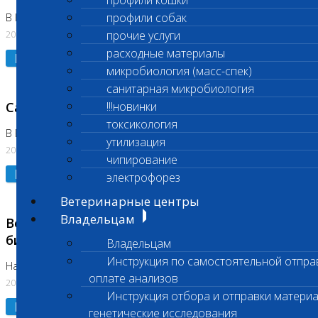
профили кошки
профили собак
В Коломне 24.07.2026 и 28.07.2026
20.07.2026
прочие услуги
расходные материалы
Подробнее
микробиология (масс-спек)
санитарная микробиология
Санитарный день
!!!новинки
токсикология
В Бутово 21.07.2026
утилизация
20.07.2026
чипирование
Подробнее
электрофорез
Ветеринарные центры
Владельцам
Возобновлено выполнение срочных
биохимических исследований
Владельцам
Инструкция по самостоятельной отпра
На Нагорной
оплате анализов
20.07.2026
Инструкция отбора и отправки материа
Подробнее
генетические исследования