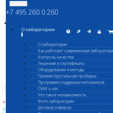
Навигация
+7 495 260 0 260
Энциклопедия Шанс Био
Карта сайта
vetlab@vetlab.ru
О лаборатории
О лаборатории
Как работает современная лаборатор
ШАНС БИО
Контроль качества
Независимая ветеринарная лаборатория
Лицензии и сертификаты
Оборудование и методы
Премия Хрустальная пробирка
Программа поддержки питомников
СМИ о нас
Что такое независимость
Единая круглосуточная справочная
+7 495 260 0 260
Фото лаборатории
Договор (оферта)
Заказать звонок с сайта