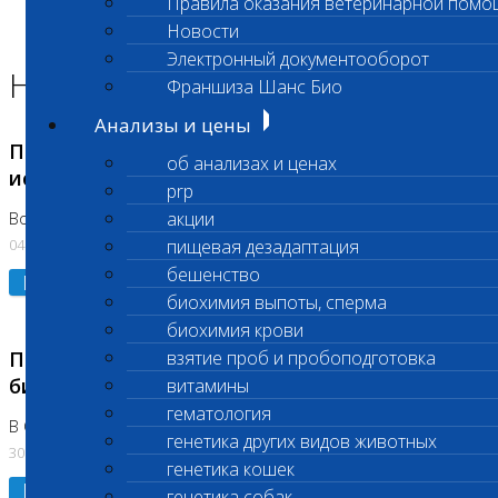
Правила оказания ветеринарной помо
Главная страница
Новости
Новости
Электронный документооборот
Новости лаборатории
Франшиза Шанс Био
Анализы и цены
Приостановка срочных биохимических
об анализах и ценах
исследований
prp
акции
Во Владыкино
04.08.2026
пищевая дезадаптация
бешенство
Подробнее
биохимия выпоты, сперма
биохимия крови
Приостановлено выполнение срочных
взятие проб и пробоподготовка
биохимических исследований
витамины
гематология
В Сколково. Код (123,309,310)
генетика других видов животных
30.07.2026
генетика кошек
Подробнее
генетика собак