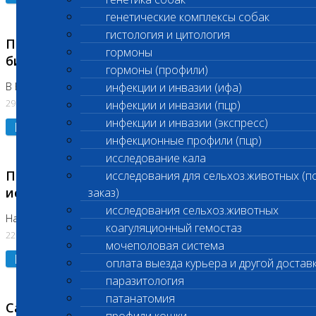
генетические комплексы собак
гистология и цитология
Приостановлено выполнение срочных
гормоны
биохимических исследований
гормоны (профили)
В Бутово 29.07.26
инфекции и инвазии (ифа)
29.07.2026
инфекции и инвазии (пцр)
инфекции и инвазии (экспресс)
Подробнее
инфекционные профили (пцр)
исследование кала
Приостановлено выполнение биохимических
исследования для сельхоз.животных (п
исследований
заказ)
исследования сельхоз.животных
На Нагорной. Код ( 123,310,309)
коагуляционный гемостаз
22.07.2026
мочеполовая система
Подробнее
оплата выезда курьера и другой достав
паразитология
патанатомия
Санитарные дни