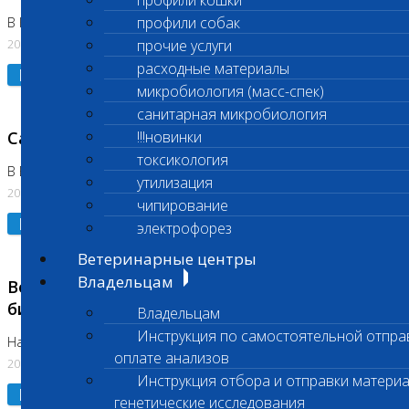
профили кошки
профили собак
В Коломне 24.07.2026 и 28.07.2026
20.07.2026
прочие услуги
расходные материалы
Подробнее
микробиология (масс-спек)
санитарная микробиология
Санитарный день
!!!новинки
токсикология
В Бутово 21.07.2026
утилизация
20.07.2026
чипирование
Подробнее
электрофорез
Ветеринарные центры
Владельцам
Возобновлено выполнение срочных
биохимических исследований
Владельцам
Инструкция по самостоятельной отпра
На Нагорной
оплате анализов
20.07.2026
Инструкция отбора и отправки материа
Подробнее
генетические исследования