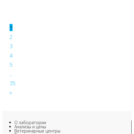
1
2
3
4
5
...
35
»
О лаборатории
Анализы и цены
Ветеринарные центры