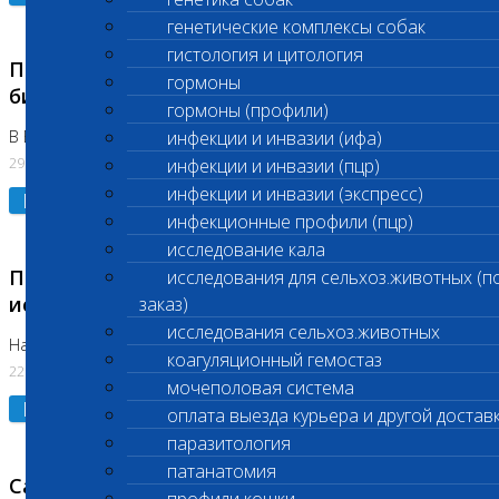
генетические комплексы собак
гистология и цитология
Приостановлено выполнение срочных
гормоны
биохимических исследований
гормоны (профили)
В Бутово 29.07.26
инфекции и инвазии (ифа)
29.07.2026
инфекции и инвазии (пцр)
инфекции и инвазии (экспресс)
Подробнее
инфекционные профили (пцр)
исследование кала
Приостановлено выполнение биохимических
исследования для сельхоз.животных (п
исследований
заказ)
исследования сельхоз.животных
На Нагорной. Код ( 123,310,309)
коагуляционный гемостаз
22.07.2026
мочеполовая система
Подробнее
оплата выезда курьера и другой достав
паразитология
патанатомия
Санитарные дни