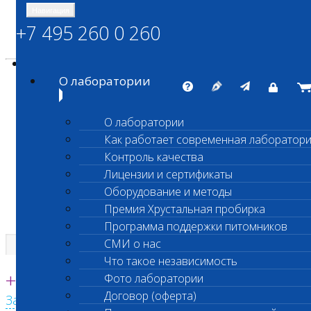
Навигация
+7 495 260 0 260
Энциклопедия Шанс Био
Карта сайта
vetlab@vetlab.ru
О лаборатории
О лаборатории
Как работает современная лаборатор
ШАНС БИО
Контроль качества
Независимая ветеринарная лаборатория
Лицензии и сертификаты
Оборудование и методы
Премия Хрустальная пробирка
Программа поддержки питомников
СМИ о нас
Что такое независимость
Единая круглосуточная справочная
+7 495 260 0 260
Фото лаборатории
Договор (оферта)
Заказать звонок с сайта