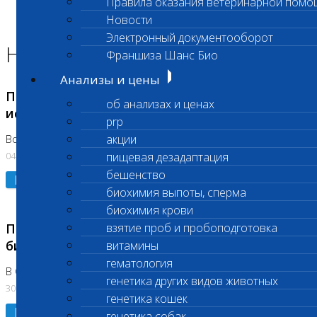
Правила оказания ветеринарной помо
Главная страница
Новости
Новости
Электронный документооборот
Новости лаборатории
Франшиза Шанс Био
Анализы и цены
Приостановка срочных биохимических
об анализах и ценах
исследований
prp
акции
Во Владыкино
04.08.2026
пищевая дезадаптация
бешенство
Подробнее
биохимия выпоты, сперма
биохимия крови
Приостановлено выполнение срочных
взятие проб и пробоподготовка
биохимических исследований
витамины
гематология
В Сколково. Код (123,309,310)
генетика других видов животных
30.07.2026
генетика кошек
Подробнее
генетика собак