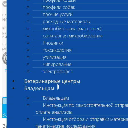
профили кошки
профили собак
прочие услуги
Все права защищены и охраняются законом. Товарный знак
№395740 от 2008 г. ООО "ШАНС БИО"
расходные материалы
Копирование, тиражирование, а также использование материалов,
микробиология (масс-спек)
размещенных на сайте
www.vetlab.ru
возможно только с
санитарная микробиология
письменного разрешения Правообладателя
!!!новинки
Член Национальной ветеринарной палаты
(АСРО НВП)
токсикология
утилизация
чипирование
Политика в области персональных данных и конфиденциальности
электрофорез
Пользовательское соглашение
Ветеринарные центры
Техническая поддержка
Владельцам
Владельцам
×
Инструкция по самостоятельной отпра
оплате анализов
Заявка на обратный звонок
Инструкция отбора и отправки материа
Ваш номер телефона
генетические исследования