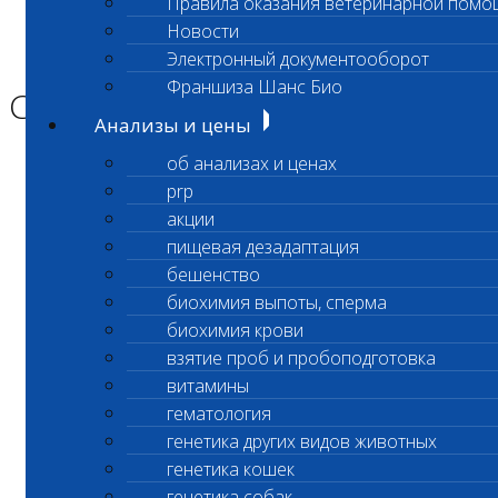
Правила оказания ветеринарной помо
Главная страница
Новости
Новости
Электронный документооборот
Санитарный день
Франшиза Шанс Био
Санитарный день
Анализы и цены
об анализах и ценах
Уважаемые клиенты лаборатории!
prp
8 января 2025г в лабораторном офисе по
акции
адресу Беловежская 57
санитарный день.
пищевая дезадаптация
бешенство
9 января в 10:00 лаборатория возобновит
биохимия выпоты, сперма
работу в штатном режиме.
биохимия крови
взятие проб и пробоподготовка
Приносим свои извинения за доставленные
витамины
неудобства.
гематология
генетика других видов животных
генетика кошек
С уважением,
генетика собак