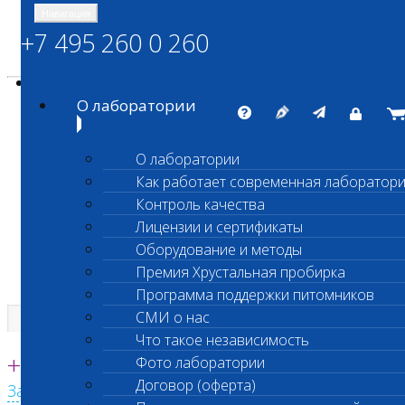
Навигация
+7 495 260 0 260
Энциклопедия Шанс Био
Карта сайта
vetlab@vetlab.ru
О лаборатории
О лаборатории
Как работает современная лаборатор
ШАНС БИО
Контроль качества
Независимая ветеринарная лаборатория
Лицензии и сертификаты
Оборудование и методы
Премия Хрустальная пробирка
Программа поддержки питомников
СМИ о нас
Что такое независимость
Единая круглосуточная справочная
+7 495 260 0 260
Фото лаборатории
Договор (оферта)
Заказать звонок с сайта