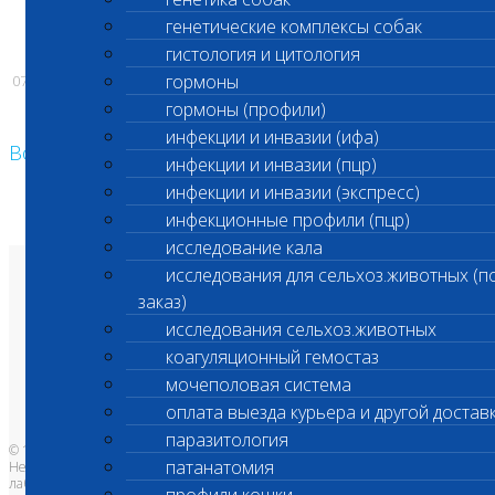
генетические комплексы собак
Администрация ООО «Шанс Био»
гистология и цитология
гормоны
07.01.2025
гормоны (профили)
инфекции и инвазии (ифа)
Возврат к списку
инфекции и инвазии (пцр)
инфекции и инвазии (экспресс)
инфекционные профили (пцр)
исследование кала
исследования для сельхоз.животных (п
О лаборатории
заказ)
Анализы и цены
Ветеринарные центры
исследования сельхоз.животных
Владельцам
Врачам и клиникам
коагуляционный гемостаз
Бланки лаборатории
Банк донорской крови
мочеполовая система
Адреса лабораторий
оплата выезда курьера и другой достав
паразитология
© 1996-2026
патанатомия
Независимая ветеринарная
лаборатория Шанс Био