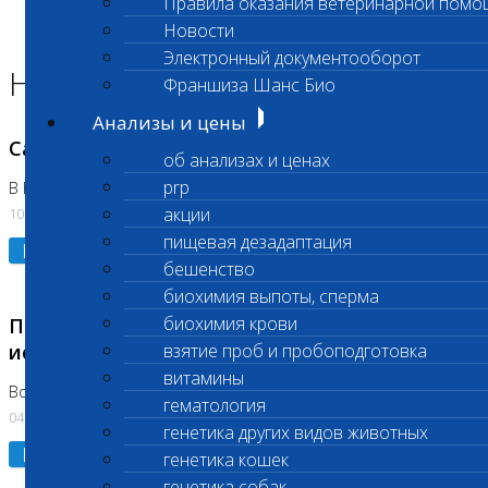
Правила оказания ветеринарной помо
Главная страница
Новости
Новости
Электронный документооборот
Новости лаборатории
Франшиза Шанс Био
Анализы и цены
Санитарный день
об анализах и ценах
prp
В Вешняках 14.08.2026
акции
10.08.2026
пищевая дезадаптация
Подробнее
бешенство
биохимия выпоты, сперма
биохимия крови
Приостановка срочных биохимических
исследований
взятие проб и пробоподготовка
витамины
Во Владыкино
гематология
04.08.2026
генетика других видов животных
Подробнее
генетика кошек
генетика собак