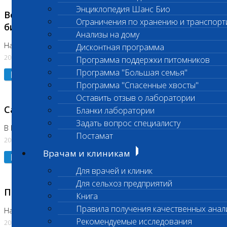
Энциклопедия Шанс Био
Возобновлено выполнение срочных
Ограничения по хранению и транспорт
биохимических исследований
Анализы на дому
На Нагорной
Дисконтная программа
20.07.2026
Программа поддержки питомников
Программа "Большая семья"
Подробнее
Программа "Спасенные хвосты"
Оставить отзыв о лаборатории
Санитарный день
Бланки лаборатории
Задать вопрос специалисту
В Коломне 20.07.2026
Постамат
20.07.2026
Врачам и клиникам
Подробнее
Для врачей и клиник
Для сельхоз предприятий
Приостановлено выполнение исследования
Книга
Правила получения качественных анал
На Нагорной
Рекомендуемые исследования
20.07.2026