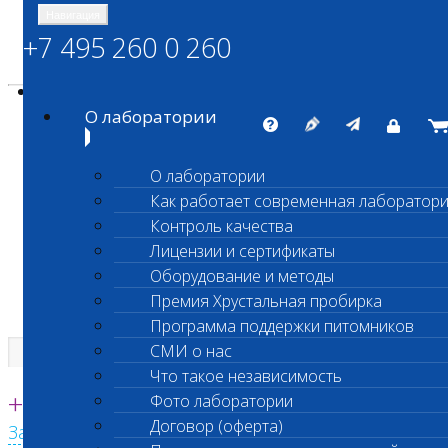
Навигация
+7 495 260 0 260
Энциклопедия Шанс Био
Карта сайта
vetlab@vetlab.ru
О лаборатории
О лаборатории
Как работает современная лаборатор
ШАНС БИО
Контроль качества
Независимая ветеринарная лаборатория
Лицензии и сертификаты
Оборудование и методы
Премия Хрустальная пробирка
Программа поддержки питомников
СМИ о нас
Что такое независимость
Единая круглосуточная справочная
+7 495 260 0 260
Фото лаборатории
Договор (оферта)
Заказать звонок с сайта