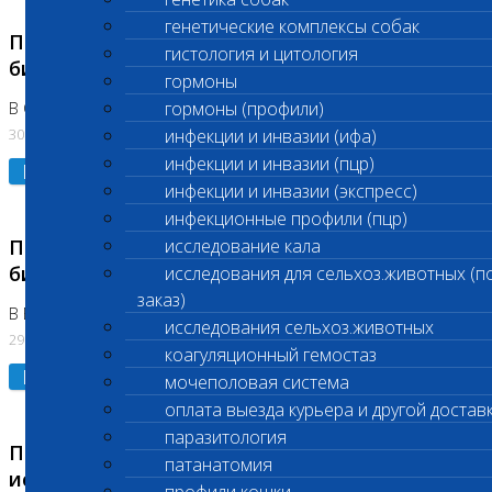
генетические комплексы собак
Приостановлено выполнение срочных
гистология и цитология
биохимических исследований
гормоны
гормоны (профили)
В Сколково. Код (123,309,310)
30.07.2026
инфекции и инвазии (ифа)
инфекции и инвазии (пцр)
Подробнее
инфекции и инвазии (экспресс)
инфекционные профили (пцр)
Приостановлено выполнение срочных
исследование кала
биохимических исследований
исследования для сельхоз.животных (п
заказ)
В Бутово 29.07.26
исследования сельхоз.животных
29.07.2026
коагуляционный гемостаз
Подробнее
мочеполовая система
оплата выезда курьера и другой достав
паразитология
Приостановлено выполнение биохимических
патанатомия
исследований