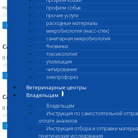
профили кошки
профили собак
На Нагорной. Код ( 123,310,309)
22.07.2026
прочие услуги
расходные материалы
Подробнее
микробиология (масс-спек)
санитарная микробиология
Санитарные дни
!!!новинки
токсикология
В Коломне 24.07.2026 и 28.07.2026
утилизация
20.07.2026
чипирование
Подробнее
электрофорез
Ветеринарные центры
Владельцам
Санитарный день
Владельцам
В Бутово 21.07.2026
Инструкция по самостоятельной отпра
20.07.2026
оплате анализов
Подробнее
Инструкция отбора и отправки материа
генетические исследования