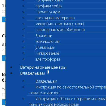
профили кошки
профили собак
В Коломне 24.07.2026 и 28.07.2026
20.07.2026
прочие услуги
расходные материалы
Подробнее
микробиология (масс-спек)
санитарная микробиология
Санитарный день
!!!новинки
токсикология
В Бутово 21.07.2026
утилизация
20.07.2026
чипирование
Подробнее
электрофорез
Ветеринарные центры
Владельцам
Возобновлено выполнение срочных
биохимических исследований
Владельцам
Инструкция по самостоятельной отпра
На Нагорной
оплате анализов
20.07.2026
Инструкция отбора и отправки материа
Подробнее
генетические исследования