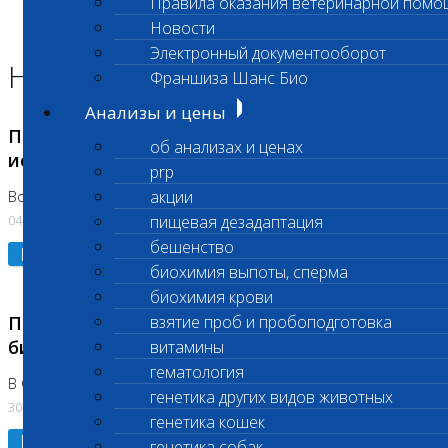
Правила оказания ветеринарной помо
Главная страница
Новости
Новости
Электронный документооборот
Новости лаборатории
Франшиза Шанс Био
Анализы и цены
Приостановка срочных биохимических
об анализах и ценах
исследований
prp
акции
Во Владыкино
04.08.2026
пищевая дезадаптация
бешенство
Подробнее
биохимия выпоты, сперма
биохимия крови
Приостановлено выполнение срочных
взятие проб и пробоподготовка
биохимических исследований
витамины
гематология
В Сколково. Код (123,309,310)
генетика других видов животных
30.07.2026
генетика кошек
Подробнее
генетика собак