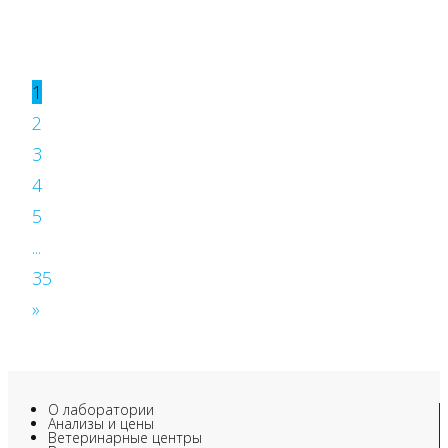
1
2
3
4
5
...
35
»
О лаборатории
Анализы и цены
Ветеринарные центры