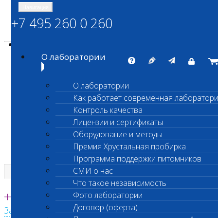
Навигация
+7 495 260 0 260
Энциклопедия Шанс Био
Карта сайта
vetlab@vetlab.ru
О лаборатории
О лаборатории
Как работает современная лаборатор
ШАНС БИО
Контроль качества
Независимая ветеринарная лаборатория
Лицензии и сертификаты
Оборудование и методы
Премия Хрустальная пробирка
Программа поддержки питомников
СМИ о нас
Что такое независимость
Единая круглосуточная справочная
+7 495 260 0 260
Фото лаборатории
Договор (оферта)
Заказать звонок с сайта