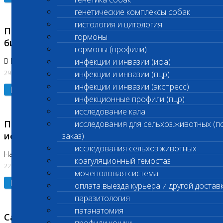
генетические комплексы собак
гистология и цитология
Приостановлено выполнение срочных
гормоны
биохимических исследований
гормоны (профили)
В Бутово 29.07.26
инфекции и инвазии (ифа)
29.07.2026
инфекции и инвазии (пцр)
инфекции и инвазии (экспресс)
Подробнее
инфекционные профили (пцр)
исследование кала
Приостановлено выполнение биохимических
исследования для сельхоз.животных (п
исследований
заказ)
исследования сельхоз.животных
На Нагорной. Код ( 123,310,309)
коагуляционный гемостаз
22.07.2026
мочеполовая система
Подробнее
оплата выезда курьера и другой достав
паразитология
патанатомия
Санитарные дни